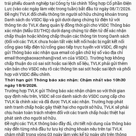
trái phiếu doanh nghiệp tại Công ty tài chính Tổng hợp Cổ phần Điện
Lực (vào các ngày làm việc trong tuần) bắt đầu từ ngày 08/7/2026.
Đề nghị TVLK đối chiếu thông tin người sở hữu chứng khoán trong
Danh sách do VSDC lập và gửi dưới dạng chứng từ điện tử với
thông tin do TVLK đang quản lý đồng thời gửi cho VSDC Thông báo
xác nhận (Mẫu 03/THQ) dưới dạng chứng từ điện tử để xác nhận
chấp thuận hoặc không chấp thuận các thông tin trong Danh sách
(Đối với các TVLK chưa hoàn tất việc kết nối hoặc bị ngắt kết nối
cổng giao tiếp điện tử/cổng giao tiếp trực tuyến với VSDC, đề nghị
gửi Thông báo xác nhận qua email có gắn chữ ký số vào địa chỉ
email thongbaoxacnhan@vsd.vn của VSDC). Trường hợp không
chấp thuận do có sai sót hoặc sai lệch số liệu, TVLK phải gửi thêm
văn bản cho VSDC nêu rõ các thông tin sai sót hoặc sai lệch và phối
hợp với VSDC điều chỉnh.
Thời hạn gửi Thông báo xác nhận: Chậm nhất vào 10h30
ngày 18/6/2026.
Trường hợp TVLK gửi Thông báo xác nhận chậm so với thời gian
quy định nêu trên, VSDC sẽ coi danh sách do VSDC cung cấp cho
TVLK là chính xác và đã được TVLK xác nhận. Trường hợp phát
sinh tranh chấp hoặc gây thiệt hại cho người sở hữu, TVLK sẽ phải
chịu hoàn toàn trách nhiệm đối với các tranh chấp hoặc thiệt hại
phát sinh cho người sở hữu.
Đề nghị các TVLK thông báo đầy đủ, chi tiết nội dung của thông báo
này đến từng nhà đầu tư lưu ký chứng khoán nêu trên tại TVLK
chậm nhất trong vòng 03 ngày làm việc kể từ ngày ghi trên thông