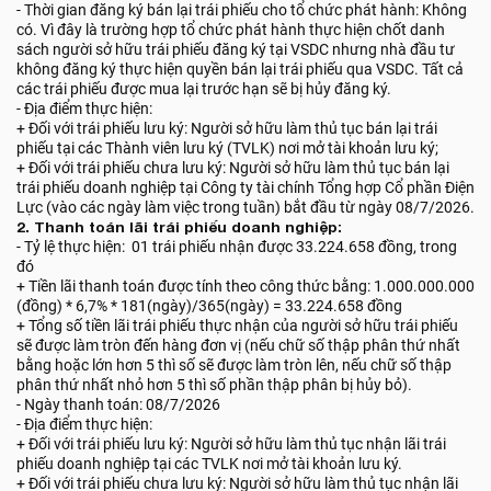
- Thời gian đăng ký bán lại trái phiếu cho tổ chức phát hành: Không
có. Vì đây là trường hợp tổ chức phát hành thực hiện chốt danh
sách người sở hữu trái phiếu đăng ký tại VSDC nhưng nhà đầu tư
không đăng ký thực hiện quyền bán lại trái phiếu qua VSDC. Tất cả
các trái phiếu được mua lại trước hạn sẽ bị hủy đăng ký.
- Địa điểm thực hiện:
+ Đối với trái phiếu lưu ký: Người sở hữu làm thủ tục bán lại trái
phiếu tại các Thành viên lưu ký (TVLK) nơi mở tài khoản lưu ký;
+ Đối với trái phiếu chưa lưu ký: Người sở hữu làm thủ tục bán lại
trái phiếu doanh nghiệp tại Công ty tài chính Tổng hợp Cổ phần Điện
Lực (vào các ngày làm việc trong tuần) bắt đầu từ ngày 08/7/2026.
2. Thanh toán lãi trái phiếu doanh nghiệp:
- Tỷ lệ thực hiện: 01 trái phiếu nhận được 33.224.658 đồng, trong
đó
+ Tiền lãi thanh toán được tính theo công thức bằng: 1.000.000.000
(đồng) * 6,7% * 181(ngày)/365(ngày) = 33.224.658 đồng
+ Tổng số tiền lãi trái phiếu thực nhận của người sở hữu trái phiếu
sẽ được làm tròn đến hàng đơn vị (nếu chữ số thập phân thứ nhất
bằng hoặc lớn hơn 5 thì số sẽ được làm tròn lên, nếu chữ số thập
phân thứ nhất nhỏ hơn 5 thì số phần thập phân bị hủy bỏ).
- Ngày thanh toán: 08/7/2026
- Địa điểm thực hiện:
+ Đối với trái phiếu lưu ký: Người sở hữu làm thủ tục nhận lãi trái
phiếu doanh nghiệp tại các TVLK nơi mở tài khoản lưu ký.
+ Đối với trái phiếu chưa lưu ký: Người sở hữu làm thủ tục nhận lãi