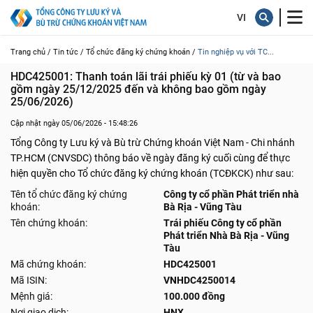
Trang chủ /
Tin tức /
Tổ chức đăng ký chứng khoán /
Tin nghiệp vụ với TC...
HDC425001: Thanh toán lãi trái phiếu kỳ 01 (từ và bao 
gồm ngày 25/12/2025 đến và không bao gồm ngày 
25/06/2026)
Cập nhật ngày 05/06/2026 - 15:48:26
Tổng Công ty Lưu ký và Bù trừ Chứng khoán Việt Nam - Chi nhánh
TP.HCM (CNVSDC) thông báo về ngày đăng ký cuối cùng để thực
hiện quyền cho Tổ chức đăng ký chứng khoán (TCĐKCK) như sau:
Tên tổ chức đăng ký chứng
Công ty cổ phần Phát triển nhà
khoán:
Bà Rịa - Vũng Tàu
Tên chứng khoán:
Trái phiếu Công ty cổ phần
Phát triển Nhà Bà Rịa - Vũng
Tàu
Mã chứng khoán:
HDC425001
Mã ISIN:
VNHDC4250014
Mệnh giá:
100.000 đồng
Nơi giao dịch:
HNX