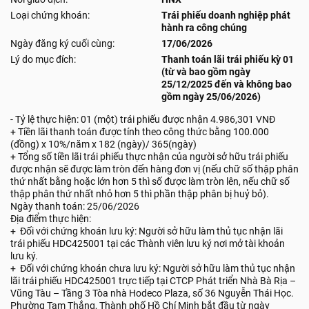
Loại chứng khoán:
Trái phiếu doanh nghiệp phát
hành ra công chúng
Ngày đăng ký cuối cùng:
17/06/2026
Lý do mục đích:
Thanh toán lãi trái phiếu kỳ 01
(từ và bao gồm ngày
25/12/2025 đến và không bao
gồm ngày 25/06/2026)
- Tỷ lệ thực hiện: 01 (một) trái phiếu được nhận 4.986,301 VNĐ
+ Tiền lãi thanh toán được tính theo công thức bằng 100.000
(đồng) x 10%/năm x 182 (ngày)/ 365(ngày)
+ Tổng số tiền lãi trái phiếu thực nhận của người sở hữu trái phiếu
được nhận sẽ được làm tròn đến hàng đơn vị (nếu chữ số thập phân
thứ nhất bằng hoặc lớn hơn 5 thì số được làm tròn lên, nếu chữ số
thập phân thứ nhất nhỏ hơn 5 thì phần thập phân bị huỷ bỏ).
Ngày thanh toán: 25/06/2026
Địa điểm thực hiện:
+ Đối với chứng khoán lưu ký: Người sở hữu làm thủ tục nhận lãi
trái phiếu HDC425001 tại các Thành viên lưu ký nơi mở tài khoản
lưu ký.
+ Đối với chứng khoán chưa lưu ký: Người sở hữu làm thủ tục nhận
lãi trái phiếu HDC425001 trực tiếp tại CTCP Phát triển Nhà Bà Rịa –
Vũng Tàu – Tầng 3 Tòa nhà Hodeco Plaza, số 36 Nguyễn Thái Học.
Phường Tam Thắng, Thành phố Hồ Chí Minh bắt đầu từ ngày