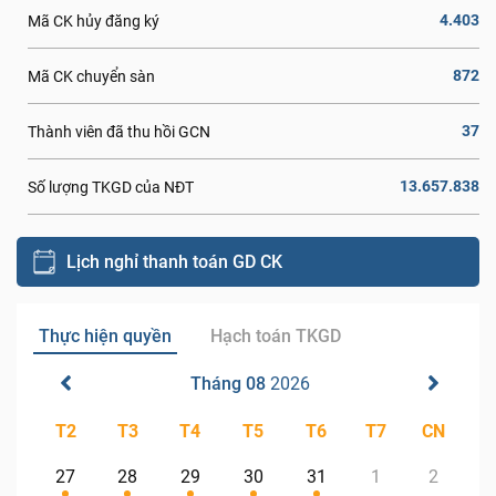
4.403
Mã CK hủy đăng ký
872
Mã CK chuyển sàn
37
Thành viên đã thu hồi GCN
13.657.838
Số lượng TKGD của NĐT
Lịch nghỉ thanh toán GD CK
Thực hiện quyền
Hạch toán TKGD
Tháng 08
2026
T2
T3
T4
T5
T6
T7
CN
27
28
29
30
31
1
2