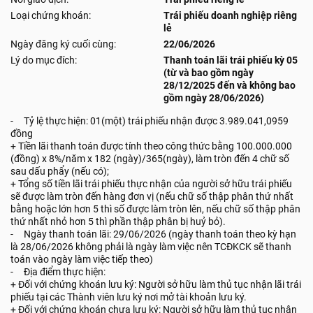
Loại chứng khoán:
Trái phiếu doanh nghiệp riêng
lẻ
Ngày đăng ký cuối cùng:
22/06/2026
Lý do mục đích:
Thanh toán lãi trái phiếu kỳ 05
(từ và bao gồm ngày
28/12/2025 đến và không bao
gồm ngày 28/06/2026)
- Tỷ lệ thực hiện: 01(một) trái phiếu nhận được 3.989.041,0959
đồng
+ Tiền lãi thanh toán được tính theo công thức bằng 100.000.000
(đồng) x 8%/năm x 182 (ngày)/365(ngày), làm tròn đến 4 chữ số
sau dấu phẩy (nếu có);
+ Tổng số tiền lãi trái phiếu thực nhận của người sở hữu trái phiếu
sẽ được làm tròn đến hàng đơn vị (nếu chữ số thập phân thứ nhất
bằng hoặc lớn hơn 5 thì số được làm tròn lên, nếu chữ số thập phân
thứ nhất nhỏ hơn 5 thì phần thập phân bị huỷ bỏ).
- Ngày thanh toán lãi: 29/06/2026 (ngày thanh toán theo kỳ hạn
là 28/06/2026 không phải là ngày làm việc nên TCĐKCK sẽ thanh
toán vào ngày làm việc tiếp theo)
- Địa điểm thực hiện:
+ Đối với chứng khoán lưu ký: Người sở hữu làm thủ tục nhận lãi trái
phiếu tại các Thành viên lưu ký nơi mở tài khoản lưu ký.
+ Đối với chứng khoán chưa lưu ký: Người sở hữu làm thủ tục nhận