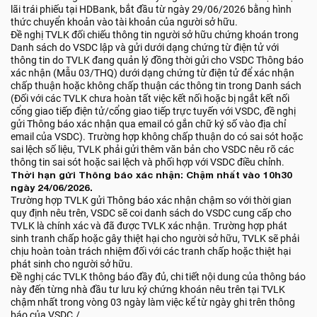
lãi trái phiếu tại HDBank, bắt đầu từ ngày 29/06/2026 bằng hình
thức chuyển khoản vào tài khoản của người sở hữu.
Đề nghị TVLK đối chiếu thông tin người sở hữu chứng khoán trong
Danh sách do VSDC lập và gửi dưới dạng chứng từ điện tử với
thông tin do TVLK đang quản lý đồng thời gửi cho VSDC Thông báo
xác nhận (Mẫu 03/THQ) dưới dạng chứng từ điện tử để xác nhận
chấp thuận hoặc không chấp thuận các thông tin trong Danh sách
(Đối với các TVLK chưa hoàn tất việc kết nối hoặc bị ngắt kết nối
cổng giao tiếp điện tử/cổng giao tiếp trực tuyến với VSDC, đề nghị
gửi Thông báo xác nhận qua email có gắn chữ ký số vào địa chỉ
email của VSDC). Trường hợp không chấp thuận do có sai sót hoặc
sai lệch số liệu, TVLK phải gửi thêm văn bản cho VSDC nêu rõ các
thông tin sai sót hoặc sai lệch và phối hợp với VSDC điều chỉnh.
Thời hạn gửi Thông báo xác nhận: Chậm nhất vào 10h30
ngày 24/06/2026.
Trường hợp TVLK gửi Thông báo xác nhận chậm so với thời gian
quy định nêu trên, VSDC sẽ coi danh sách do VSDC cung cấp cho
TVLK là chính xác và đã được TVLK xác nhận. Trường hợp phát
sinh tranh chấp hoặc gây thiệt hại cho người sở hữu, TVLK sẽ phải
chịu hoàn toàn trách nhiệm đối với các tranh chấp hoặc thiệt hại
phát sinh cho người sở hữu.
Đề nghị các TVLK thông báo đầy đủ, chi tiết nội dung của thông báo
này đến từng nhà đầu tư lưu ký chứng khoán nêu trên tại TVLK
chậm nhất trong vòng 03 ngày làm việc kể từ ngày ghi trên thông
báo của VSDC./.