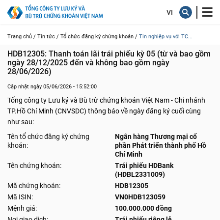
Trang chủ /
Tin tức /
Tổ chức đăng ký chứng khoán /
Tin nghiệp vụ với TC...
HDB12305: Thanh toán lãi trái phiếu kỳ 05 (từ và bao gồm 
ngày 28/12/2025 đến và không bao gồm ngày 
28/06/2026)
Cập nhật ngày 05/06/2026 - 15:52:00
Tổng công ty Lưu ký và Bù trừ chứng khoán Việt Nam - Chi nhánh
TP.Hồ Chí Minh (CNVSDC) thông báo về ngày đăng ký cuối cùng
như sau:
Tên tổ chức đăng ký chứng
Ngân hàng Thương mại cổ
khoán:
phần Phát triển thành phố Hồ
Chí Minh
Tên chứng khoán:
Trái phiếu HDBank
(HDBL2331009)
Mã chứng khoán:
HDB12305
Mã ISIN:
VN0HDB123059
Mệnh giá:
100.000.000 đồng
Nơi giao dịch:
Trái phiếu riêng lẻ