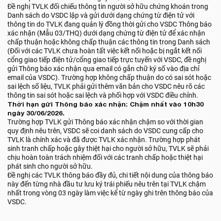
Đề nghị TVLK đối chiếu thông tin người sở hữu chứng khoán trong
Danh sách do VSDC lập và gửi dưới dạng chứng từ điện tử với
thông tin do TVLK đang quản lý đồng thời gửi cho VSDC Thông báo
xác nhận (Mẫu 03/THQ) dưới dạng chứng từ điện tử để xác nhận
chấp thuận hoặc không chấp thuận các thông tin trong Danh sách
(Đối với các TVLK chưa hoàn tất việc kết nối hoặc bị ngắt kết nối
cổng giao tiếp điện tử/cổng giao tiếp trực tuyến với VSDC, đề nghị
gửi Thông báo xác nhận qua email có gắn chữ ký số vào địa chỉ
email của VSDC). Trường hợp không chấp thuận do có sai sót hoặc
sai lệch số liệu, TVLK phải gửi thêm văn bản cho VSDC nêu rõ các
thông tin sai sót hoặc sai lệch và phối hợp với VSDC điều chỉnh.
Thời hạn gửi Thông báo xác nhận: Chậm nhất vào 10h30
ngày 30/06/2026.
Trường hợp TVLK gửi Thông báo xác nhận chậm so với thời gian
quy định nêu trên, VSDC sẽ coi danh sách do VSDC cung cấp cho
TVLK là chính xác và đã được TVLK xác nhận. Trường hợp phát
sinh tranh chấp hoặc gây thiệt hại cho người sở hữu, TVLK sẽ phải
chịu hoàn toàn trách nhiệm đối với các tranh chấp hoặc thiệt hại
phát sinh cho người sở hữu.
Đề nghị các TVLK thông báo đầy đủ, chi tiết nội dung của thông báo
này đến từng nhà đầu tư lưu ký trái phiếu nêu trên tại TVLK chậm
nhất trong vòng 03 ngày làm việc kể từ ngày ghi trên thông báo của
VSDC.