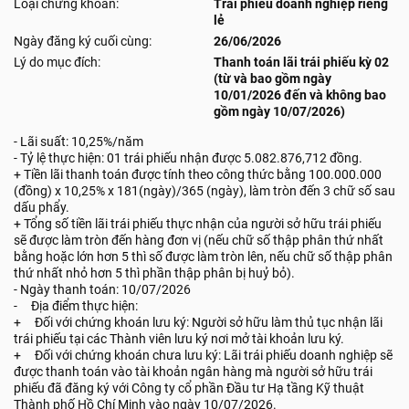
Loại chứng khoán:
Trái phiếu doanh nghiệp riêng
lẻ
Ngày đăng ký cuối cùng:
26/06/2026
Lý do mục đích:
Thanh toán lãi trái phiếu kỳ 02
(từ và bao gồm ngày
10/01/2026 đến và không bao
gồm ngày 10/07/2026)
- Lãi suất: 10,25%/năm
- Tỷ lệ thực hiện: 01 trái phiếu nhận được 5.082.876,712 đồng.
+ Tiền lãi thanh toán được tính theo công thức bằng 100.000.000
(đồng) x 10,25% x 181(ngày)/365 (ngày), làm tròn đến 3 chữ số sau
dấu phẩy.
+ Tổng số tiền lãi trái phiếu thực nhận của người sở hữu trái phiếu
sẽ được làm tròn đến hàng đơn vị (nếu chữ số thập phân thứ nhất
bằng hoặc lớn hơn 5 thì số được làm tròn lên, nếu chữ số thập phân
thứ nhất nhỏ hơn 5 thì phần thập phân bị huỷ bỏ).
- Ngày thanh toán: 10/07/2026
- Địa điểm thực hiện:
+ Đối với chứng khoán lưu ký: Người sở hữu làm thủ tục nhận lãi
trái phiếu tại các Thành viên lưu ký nơi mở tài khoản lưu ký.
+ Đối với chứng khoán chưa lưu ký: Lãi trái phiếu doanh nghiệp sẽ
được thanh toán vào tài khoản ngân hàng mà người sở hữu trái
phiếu đã đăng ký với Công ty cổ phần Đầu tư Hạ tầng Kỹ thuật
Thành phố Hồ Chí Minh vào ngày 10/07/2026.