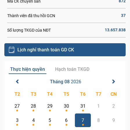
872
Mã CK chuyển sàn
37
Thành viên đã thu hồi GCN
13.657.838
Số lượng TKGD của NĐT
Lịch nghỉ thanh toán GD CK
Thực hiện quyền
Hạch toán TKGD
Tháng 08
2026
T2
T3
T4
T5
T6
T7
CN
27
28
29
30
31
1
2
3
4
5
6
7
8
9