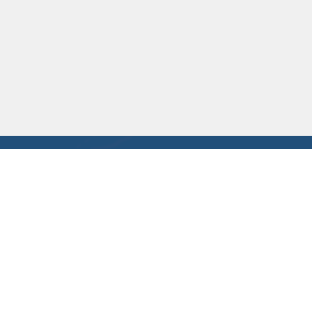
Pháp Lý
g ký chứng
Luật
Nghị định
u ký
Thông tư
 trừ
Quyết định
Quy chế của VSDC