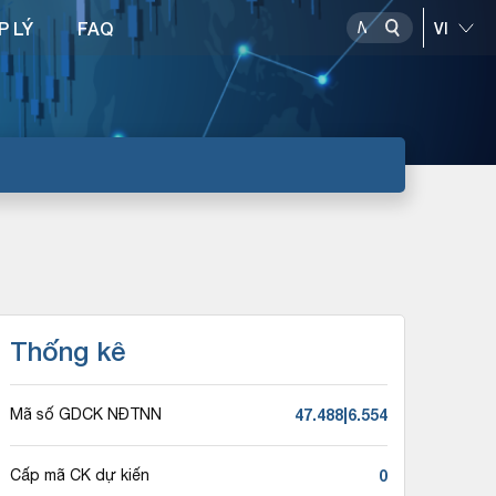
P LÝ
FAQ
Thống kê
47.488|6.554
Mã số GDCK NĐTNN
0
Cấp mã CK dự kiến