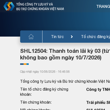
TRANG
Tin tức
Tổ chức đăng k
SHL12504: Thanh toán lãi kỳ 03 (t
không bao gồm ngày 10/7/2026)
Cập nhật ngày 10/06/2026 - 16:46:56
Tổng công ty Lưu ký và Bù trừ chứng khoán Việt N
Tên tổ chức đăng ký chứng
Công ty TNH
khoán:
Tên chứng khoán:
Trái phiếu 
Mã chứng khoán: