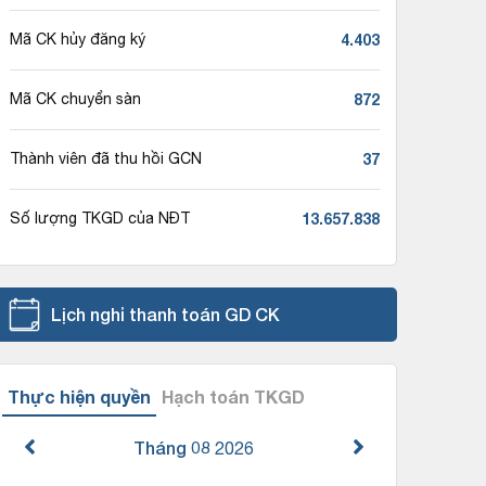
4.403
Mã CK hủy đăng ký
872
Mã CK chuyển sàn
37
Thành viên đã thu hồi GCN
13.657.838
Số lượng TKGD của NĐT
Lịch nghỉ thanh toán GD CK
Thực hiện quyền
Hạch toán TKGD
Tháng 08
2026