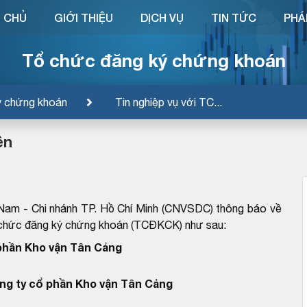
 CHỦ
GIỚI THIỆU
DỊCH VỤ
TIN TỨC
PHÁ
Tổ chức đăng ký chứng khoán
ý chứng khoán
Tin nghiệp vụ với TC...
ền
Nam - Chi nhánh TP. Hồ Chí Minh (CNVSDC) thông báo về
ổ chức đăng ký chứng khoán (TCĐKCK) như sau:
phần Kho vận Tân Cảng
ng ty cổ phần Kho vận Tân Cảng