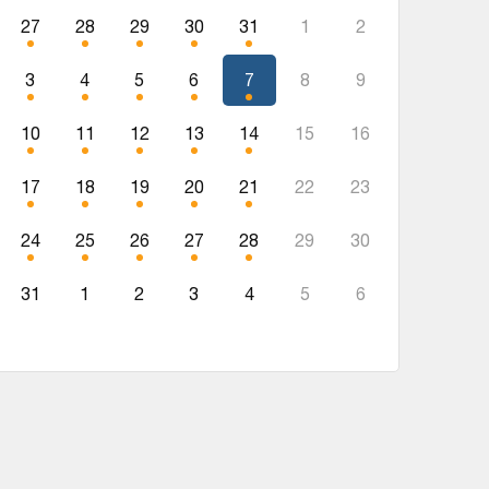
27
28
29
30
31
1
2
3
4
5
6
7
8
9
10
11
12
13
14
15
16
17
18
19
20
21
22
23
24
25
26
27
28
29
30
31
1
2
3
4
5
6