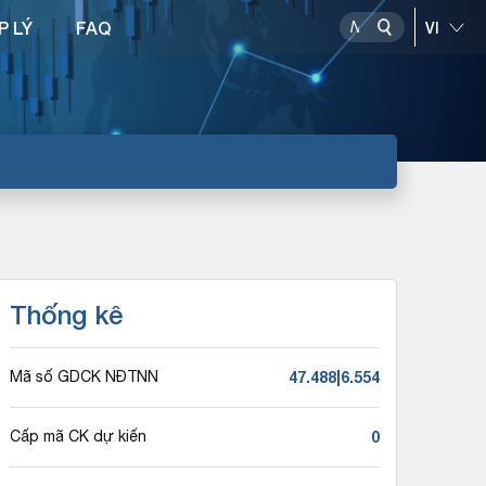
P LÝ
FAQ
Thống kê
47.488|6.554
Mã số GDCK NĐTNN
0
Cấp mã CK dự kiến