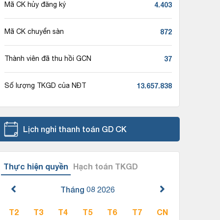
4.403
Mã CK hủy đăng ký
872
Mã CK chuyển sàn
37
Thành viên đã thu hồi GCN
13.657.838
Số lượng TKGD của NĐT
Lịch nghỉ thanh toán GD CK
Thực hiện quyền
Hạch toán TKGD
Tháng 08
2026
T2
T3
T4
T5
T6
T7
CN