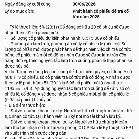
Ngày đăng ký cuối cùng:
30/06/2026
Lý do mục đích:
Phát hành cổ phiếu để trả cổ
tức năm 2025
- Tỷ lệ thực hiện: 5% (20:1) (Cổ đông sở hữu 20 cổ phiếu sẽ được
nhận thêm 01 cổ phiếu mới).
- Số lượng cổ phiếu dự kiến phát hành: 8.515.089 cổ phiếu
- Phương án làm tròn, phương án xử lý cổ phiếu lẻ (nếu có): Số
lượng cổ phần mới được phát hành để thực hiện việc chi trả cổ tức
bằng cổ phiếu mà mỗi cổ đông nhận được sẽ được làm tròn đến
hàng đơn vị, theo nguyên tắc làm tròn xuống, phần lẻ thập phân sẽ
được hủy bỏ.
Ví dụ: Tại ngày đăng ký cuối cùng để thực hiện quyền, cổ đông A sở
hữu 119 cổ phiếu, số cổ phiếu trả cổ tức mà cổ đông A nhận được
theo tỷ lệ phát hành 5%(20:1) là 5,95 cổ phiếu mới (công thức:
119x5%=5,95). Áp dụng nguyên tắc làm tròn xuống để xử lý số cổ
phiếu lẻ, cổ đông A sẽ được nhận 5 cổ phiếu mới, phần cổ phiếu lẻ
(0,95 cổ phiếu) bị hủy bỏ.
- Địa điểm thực hiện:
- Đối với chứng khoán lưu ký: Người sở hữu chứng khoán làm thủ
tục nhận cổ tức tại Thành viên lưu ký nơi mở tài khoản lưu ký.
- Đối với chứng khoán chưa lưu ký: Người sở hữu chứng khoán
làm thủ tục nhận cổ tức tại văn phòng CTCP Bán lẻ Kỹ thuật số FPT
và xuất trình căn cước công dân.
Địa chỉ: Tầng 06, toàn nhà Zodiac, ngõ 19 Duy Tân, Phường Cầu