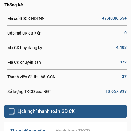
Thống kê
47.488|6.554
Mã số GDCK NĐTNN
0
Cấp mã CK dự kiến
4.403
Mã CK hủy đăng ký
872
Mã CK chuyển sàn
37
Thành viên đã thu hồi GCN
13.657.838
Số lượng TKGD của NĐT
Lịch nghỉ thanh toán GD CK
Thực hiện quyền
Hạch toán TKGD