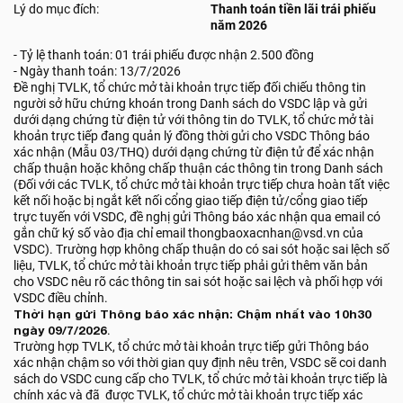
Lý do mục đích:
Thanh toán tiền lãi trái phiếu
năm 2026
- Tỷ lệ thanh toán: 01 trái phiếu được nhận 2.500 đồng
- Ngày thanh toán: 13/7/2026
Đề nghị TVLK, tổ chức mở tài khoản trực tiếp đối chiếu thông tin
người sở hữu chứng khoán trong Danh sách do VSDC lập và gửi
dưới dạng chứng từ điện tử với thông tin do TVLK, tổ chức mở tài
khoản trực tiếp đang quản lý đồng thời gửi cho VSDC Thông báo
xác nhận (Mẫu 03/THQ) dưới dạng chứng từ điện tử để xác nhận
chấp thuận hoặc không chấp thuận các thông tin trong Danh sách
(Đối với các TVLK, tổ chức mở tài khoản trực tiếp chưa hoàn tất việc
kết nối hoặc bị ngắt kết nối cổng giao tiếp điện tử/cổng giao tiếp
trực tuyến với VSDC, đề nghị gửi Thông báo xác nhận qua email có
gắn chữ ký số vào địa chỉ email thongbaoxacnhan@vsd.vn của
VSDC). Trường hợp không chấp thuận do có sai sót hoặc sai lệch số
liệu, TVLK, tổ chức mở tài khoản trực tiếp phải gửi thêm văn bản
cho VSDC nêu rõ các thông tin sai sót hoặc sai lệch và phối hợp với
VSDC điều chỉnh.
Thời hạn gửi Thông báo xác nhận: Chậm nhất vào 10h30
ngày 09/7/2026
.
Trường hợp TVLK, tổ chức mở tài khoản trực tiếp gửi Thông báo
xác nhận chậm so với thời gian quy định nêu trên, VSDC sẽ coi danh
sách do VSDC cung cấp cho TVLK, tổ chức mở tài khoản trực tiếp là
chính xác và đã được TVLK, tổ chức mở tài khoản trực tiếp xác