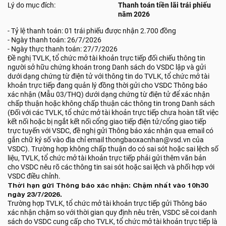
Lý do mục đích:
Thanh toán tiền lãi trái phiếu
năm 2026
- Tỷ lệ thanh toán: 01 trái phiếu được nhận 2.700 đồng
- Ngày thanh toán: 26/7/2026
- Ngày thực thanh toán: 27/7/2026
Đề nghị TVLK, tổ chức mở tài khoản trực tiếp đối chiếu thông tin
người sở hữu chứng khoán trong Danh sách do VSDC lập và gửi
dưới dạng chứng từ điện tử với thông tin do TVLK, tổ chức mở tài
khoản trực tiếp đang quản lý đồng thời gửi cho VSDC Thông báo
xác nhận (Mẫu 03/THQ) dưới dạng chứng từ điện tử để xác nhận
chấp thuận hoặc không chấp thuận các thông tin trong Danh sách
(Đối với các TVLK, tổ chức mở tài khoản trực tiếp chưa hoàn tất việc
kết nối hoặc bị ngắt kết nối cổng giao tiếp điện tử/cổng giao tiếp
trực tuyến với VSDC, đề nghị gửi Thông báo xác nhận qua email có
gắn chữ ký số vào địa chỉ email thongbaoxacnhan@vsd.vn của
VSDC). Trường hợp không chấp thuận do có sai sót hoặc sai lệch số
liệu, TVLK, tổ chức mở tài khoản trực tiếp phải gửi thêm văn bản
cho VSDC nêu rõ các thông tin sai sót hoặc sai lệch và phối hợp với
VSDC điều chỉnh.
Thời hạn gửi Thông báo xác nhận: Chậm nhất vào 10h30
ngày 23/7/2026.
Trường hợp TVLK, tổ chức mở tài khoản trực tiếp gửi Thông báo
xác nhận chậm so với thời gian quy định nêu trên, VSDC sẽ coi danh
sách do VSDC cung cấp cho TVLK, tổ chức mở tài khoản trực tiếp là