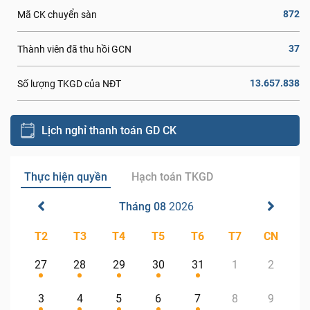
872
Mã CK chuyển sàn
37
Thành viên đã thu hồi GCN
13.657.838
Số lượng TKGD của NĐT
Lịch nghỉ thanh toán GD CK
Thực hiện quyền
Hạch toán TKGD
Tháng 08
2026
T2
T3
T4
T5
T6
T7
CN
27
28
29
30
31
1
2
3
4
5
6
7
8
9