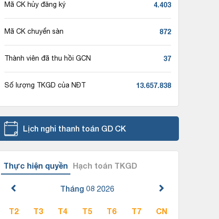
4.403
Mã CK hủy đăng ký
872
Mã CK chuyển sàn
37
Thành viên đã thu hồi GCN
13.657.838
Số lượng TKGD của NĐT
Lịch nghỉ thanh toán GD CK
Thực hiện quyền
Hạch toán TKGD
Tháng 08
2026
T2
T3
T4
T5
T6
T7
CN