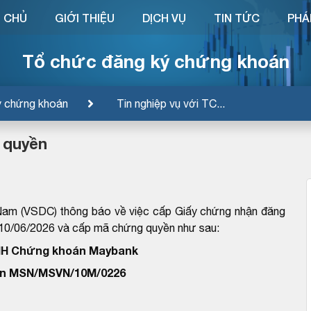
 CHỦ
GIỚI THIỆU
DỊCH VỤ
TIN TỨC
PHÁ
Tổ chức đăng ký chứng khoán
ý chứng khoán
Tin nghiệp vụ với TC...
 quyền
Nam (VSDC) thông báo về việc cấp Giấy chứng nhận đăng
/06/2026 và cấp mã chứng quyền như sau:
HH Chứng khoán Maybank
n MSN/MSVN/10M/0226