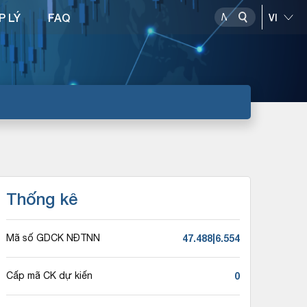
P LÝ
FAQ
Thống kê
47.488|6.554
Mã số GDCK NĐTNN
0
Cấp mã CK dự kiến