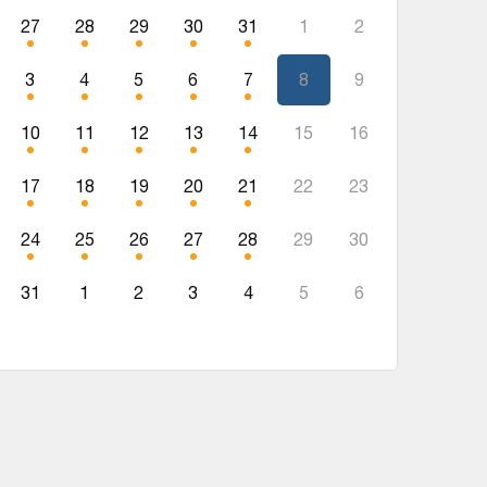
27
28
29
30
31
1
2
3
4
5
6
7
8
9
10
11
12
13
14
15
16
17
18
19
20
21
22
23
24
25
26
27
28
29
30
31
1
2
3
4
5
6