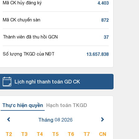
4.403
Mã CK hủy đăng ký
872
Mã CK chuyển sàn
37
Thành viên đã thu hồi GCN
13.657.838
Số lượng TKGD của NĐT
Lịch nghỉ thanh toán GD CK
Thực hiện quyền
Hạch toán TKGD
Tháng 08
2026
T2
T3
T4
T5
T6
T7
CN