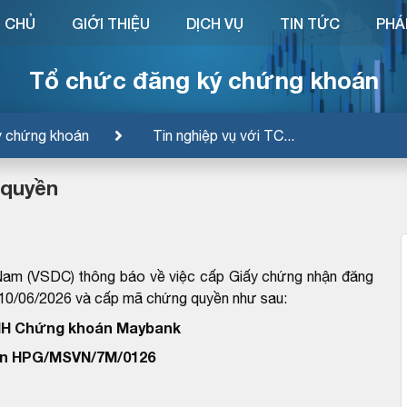
 CHỦ
GIỚI THIỆU
DỊCH VỤ
TIN TỨC
PHÁ
Tổ chức đăng ký chứng khoán
ý chứng khoán
Tin nghiệp vụ với TC...
 quyền
Nam (VSDC) thông báo về việc cấp Giấy chứng nhận đăng
/06/2026 và cấp mã chứng quyền như sau:
HH Chứng khoán Maybank
n HPG/MSVN/7M/0126