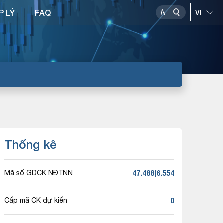
P LÝ
FAQ
Thống kê
47.488|6.554
Mã số GDCK NĐTNN
0
Cấp mã CK dự kiến