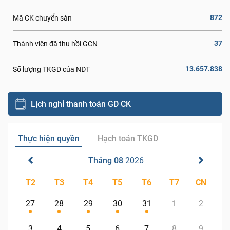
872
Mã CK chuyển sàn
37
Thành viên đã thu hồi GCN
13.657.838
Số lượng TKGD của NĐT
Lịch nghỉ thanh toán GD CK
Thực hiện quyền
Hạch toán TKGD
Tháng 08
2026
T2
T3
T4
T5
T6
T7
CN
27
28
29
30
31
1
2
3
4
5
6
7
8
9