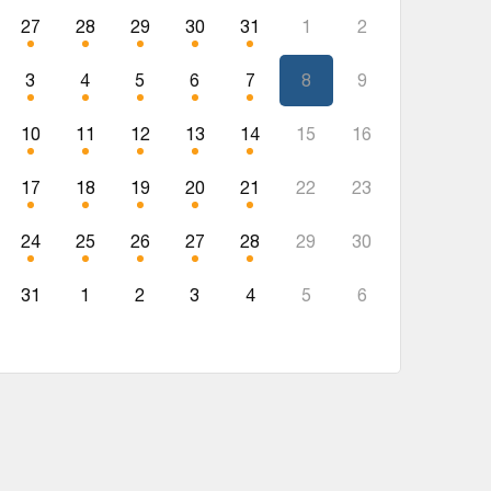
27
28
29
30
31
1
2
3
4
5
6
7
8
9
10
11
12
13
14
15
16
17
18
19
20
21
22
23
24
25
26
27
28
29
30
31
1
2
3
4
5
6