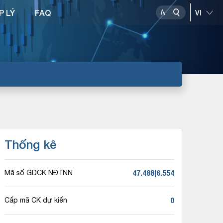
P LÝ
FAQ
Thống kê
47.488|6.554
Mã số GDCK NĐTNN
0
Cấp mã CK dự kiến