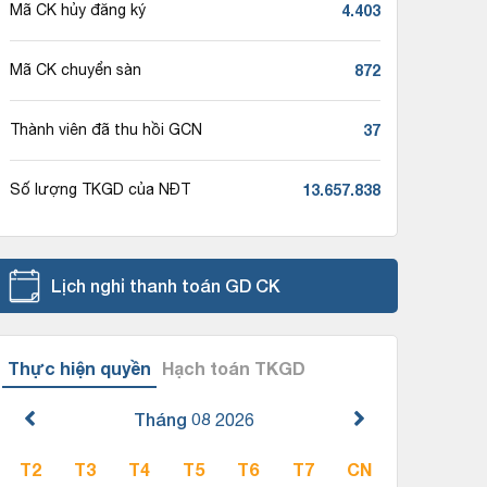
4.403
Mã CK hủy đăng ký
872
Mã CK chuyển sàn
37
Thành viên đã thu hồi GCN
13.657.838
Số lượng TKGD của NĐT
Lịch nghỉ thanh toán GD CK
Thực hiện quyền
Hạch toán TKGD
Tháng 08
2026
T2
T3
T4
T5
T6
T7
CN