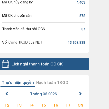
4.403
Mã CK hủy đăng ký
872
Mã CK chuyển sàn
37
Thành viên đã thu hồi GCN
13.657.838
Số lượng TKGD của NĐT
Lịch nghỉ thanh toán GD CK
Thực hiện quyền
Hạch toán TKGD
Tháng 08
2026
T2
T3
T4
T5
T6
T7
CN