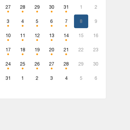
27
28
29
30
31
1
2
3
4
5
6
7
8
9
10
11
12
13
14
15
16
17
18
19
20
21
22
23
24
25
26
27
28
29
30
31
1
2
3
4
5
6