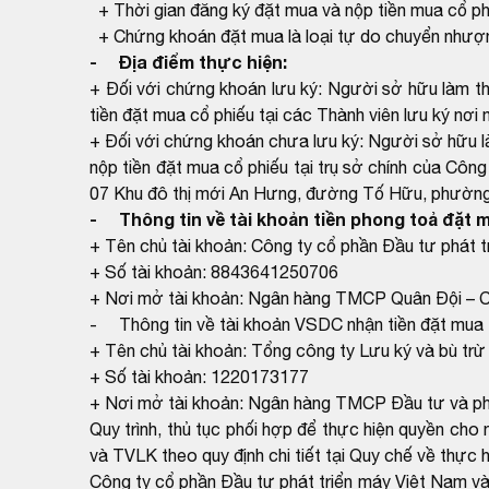
+ Thời gian đăng ký đặt mua và nộp tiền mua cổ p
+ Chứng khoán đặt mua là loại tự do chuyển nhượ
- Địa điểm thực hiện:
+ Đối với chứng khoán lưu ký: Người sở hữu làm t
tiền đặt mua cổ phiếu tại các Thành viên lưu ký nơi 
+ Đối với chứng khoán chưa lưu ký: Người sở hữu 
nộp tiền đặt mua cổ phiếu tại trụ sở chính của Côn
07 Khu đô thị mới An Hưng, đường Tố Hữu, phường
- Thông tin về tài khoản tiền phong toả đặt
+ Tên chủ tài khoản: Công ty cổ phần Đầu tư phát 
+ Số tài khoản: 8843641250706
+ Nơi mở tài khoản: Ngân hàng TMCP Quân Đội – C
- Thông tin về tài khoản VSDC nhận tiền đặt mua
+ Tên chủ tài khoản: Tổng công ty Lưu ký và bù tr
+ Số tài khoản: 1220173177
+ Nơi mở tài khoản: Ngân hàng TMCP Đầu tư và phá
Quy trình, thủ tục phối hợp để thực hiện quyền c
và TVLK theo quy định chi tiết tại Quy chế về thự
Công ty cổ phần Đầu tư phát triển máy Việt Nam và 