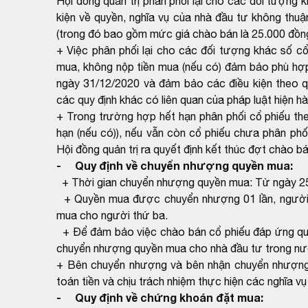
Hội đồng quản trị phân phối lại cho các đối tượng 
kiện về quyền, nghĩa vụ của nhà đầu tư không thuậ
(trong đó bao gồm mức giá chào bán là 25.000 đồng
+ Việc phân phối lại cho các đối tượng khác số c
mua, không nộp tiền mua (nếu có) đảm bảo phù hợp
ngày 31/12/2020 và đảm bảo các điều kiện theo q
các quy định khác có liên quan của pháp luật hiện hà
+ Trong trường hợp hết hạn phân phối cổ phiếu the
hạn (nếu có)), nếu vẫn còn cổ phiếu chưa phân phố
Hội đồng quản trị ra quyết định kết thúc đợt chào bá
- Quy định về chuyển nhượng quyền mua:
+ Thời gian chuyển nhượng quyền mua: Từ ngày 2
+ Quyền mua được chuyển nhượng 01 lần, người
mua cho người thứ ba.
+ Để đảm bảo việc chào bán cổ phiếu đáp ứng quy
chuyển nhượng quyền mua cho nhà đầu tư trong nư
+ Bên chuyển nhượng và bên nhận chuyển nhượng 
toán tiền và chịu trách nhiệm thực hiện các nghĩa v
- Quy định về chứng khoán đặt mua: