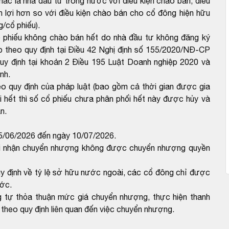
khác là nhà đầu tư trong nước với điều kiện chào bán, điều
n lợi hơn so với điều kiện chào bán cho cổ đông hiện hữu
/cổ phiếu).
ổ phiếu không chào bán hết do nhà đầu tư không đăng ký
 theo quy định tại Điều 42 Nghị định số 155/2020/NĐ-CP
uy định tại khoản 2 Điều 195 Luật Doanh nghiệp 2020 và
nh.
o quy định của pháp luật (bao gồm cả thời gian được gia
i hết thì số cổ phiếu chưa phân phối hết này được hủy và
n.
5/06/2026 đến ngày 10/07/2026.
 nhận chuyển nhượng không được chuyển nhượng quyền
 định về tỷ lệ sở hữu nước ngoài, các cổ đông chỉ được
ớc.
tự thỏa thuận mức giá chuyển nhượng, thực hiện thanh
ụ theo quy định liên quan đến việc chuyển nhượng.