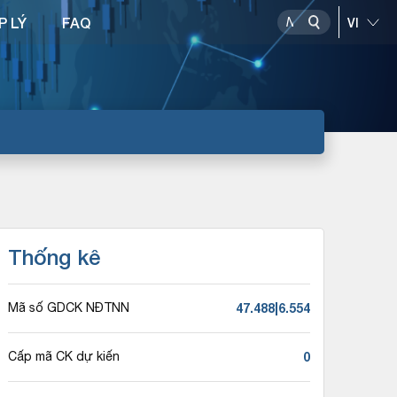
P LÝ
FAQ
Thống kê
47.488|6.554
Mã số GDCK NĐTNN
0
Cấp mã CK dự kiến