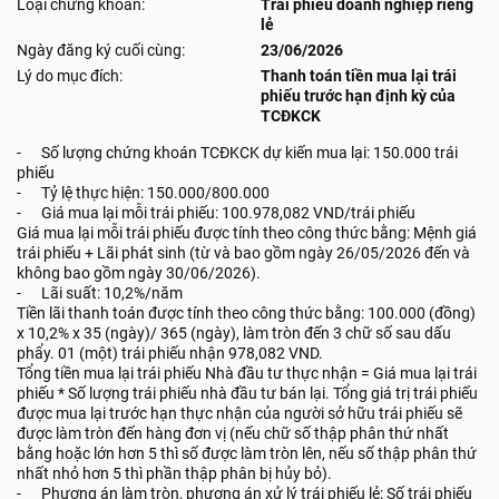
Loại chứng khoán:
Trái phiếu doanh nghiệp riêng
lẻ
Ngày đăng ký cuối cùng:
23/06/2026
Lý do mục đích:
Thanh toán tiền mua lại trái
phiếu trước hạn định kỳ của
TCĐKCK
- Số lượng chứng khoán TCĐKCK dự kiến mua lại: 150.000 trái
phiếu
- Tỷ lệ thực hiện: 150.000/800.000
- Giá mua lại mỗi trái phiếu: 100.978,082 VND/trái phiếu
Giá mua lại mỗi trái phiếu được tính theo công thức bằng: Mệnh giá
trái phiếu + Lãi phát sinh (từ và bao gồm ngày 26/05/2026 đến và
không bao gồm ngày 30/06/2026).
- Lãi suất: 10,2%/năm
Tiền lãi thanh toán được tính theo công thức bằng: 100.000 (đồng)
x 10,2% x 35 (ngày)/ 365 (ngày), làm tròn đến 3 chữ số sau dấu
phẩy. 01 (một) trái phiếu nhận 978,082 VND.
Tổng tiền mua lại trái phiếu Nhà đầu tư thực nhận = Giá mua lại trái
phiếu * Số lượng trái phiếu nhà đầu tư bán lại. Tổng giá trị trái phiếu
được mua lại trước hạn thực nhận của người sở hữu trái phiếu sẽ
được làm tròn đến hàng đơn vị (nếu chữ số thập phân thứ nhất
bằng hoặc lớn hơn 5 thì số được làm tròn lên, nếu số thập phân thứ
nhất nhỏ hơn 5 thì phần thập phân bị hủy bỏ).
- Phương án làm tròn, phương án xử lý trái phiếu lẻ: Số trái phiếu