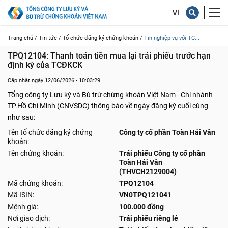
Trang chủ /
Tin tức /
Tổ chức đăng ký chứng khoán /
Tin nghiệp vụ với TC...
TPQ12104: Thanh toán tiền mua lại trái phiếu trước hạn 
định kỳ của TCĐKCK
Cập nhật ngày 12/06/2026 - 10:03:29
Tổng công ty Lưu ký và Bù trừ chứng khoán Việt Nam - Chi nhánh
TP.Hồ Chí Minh (CNVSDC) thông báo về ngày đăng ký cuối cùng
như sau:
Tên tổ chức đăng ký chứng
Công ty cổ phần Toàn Hải Vân
khoán:
Tên chứng khoán:
Trái phiếu Công ty cổ phần
Toàn Hải Vân
(THVCH2129004)
Mã chứng khoán:
TPQ12104
Mã ISIN:
VN0TPQ121041
Mệnh giá:
100.000 đồng
Nơi giao dịch:
Trái phiếu riêng lẻ