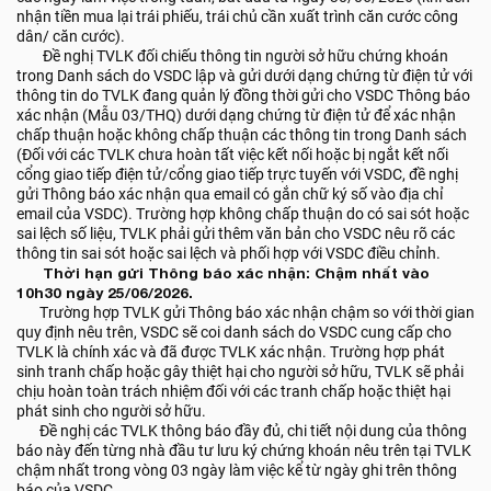
nhận tiền mua lại trái phiếu, trái chủ cần xuất trình căn cước công
dân/ căn cước).
Đề nghị TVLK đối chiếu thông tin người sở hữu chứng khoán
trong Danh sách do VSDC lập và gửi dưới dạng chứng từ điện tử với
thông tin do TVLK đang quản lý đồng thời gửi cho VSDC Thông báo
xác nhận (Mẫu 03/THQ) dưới dạng chứng từ điện tử để xác nhận
chấp thuận hoặc không chấp thuận các thông tin trong Danh sách
(Đối với các TVLK chưa hoàn tất việc kết nối hoặc bị ngắt kết nối
cổng giao tiếp điện tử/cổng giao tiếp trực tuyến với VSDC, đề nghị
gửi Thông báo xác nhận qua email có gắn chữ ký số vào địa chỉ
email của VSDC). Trường hợp không chấp thuận do có sai sót hoặc
sai lệch số liệu, TVLK phải gửi thêm văn bản cho VSDC nêu rõ các
thông tin sai sót hoặc sai lệch và phối hợp với VSDC điều chỉnh.
Thời hạn gửi Thông báo xác nhận: Chậm nhất vào
10h30 ngày 25/06/2026.
Trường hợp TVLK gửi Thông báo xác nhận chậm so với thời gian
quy định nêu trên, VSDC sẽ coi danh sách do VSDC cung cấp cho
TVLK là chính xác và đã được TVLK xác nhận. Trường hợp phát
sinh tranh chấp hoặc gây thiệt hại cho người sở hữu, TVLK sẽ phải
chịu hoàn toàn trách nhiệm đối với các tranh chấp hoặc thiệt hại
phát sinh cho người sở hữu.
Đề nghị các TVLK thông báo đầy đủ, chi tiết nội dung của thông
báo này đến từng nhà đầu tư lưu ký chứng khoán nêu trên tại TVLK
chậm nhất trong vòng 03 ngày làm việc kể từ ngày ghi trên thông
báo của VSDC.