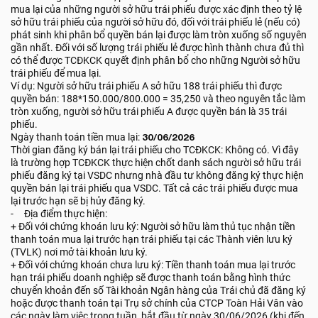
mua lại của những người sở hữu trái phiếu được xác định theo tỷ lệ
sở hữu trái phiếu của người sở hữu đó, đối với trái phiếu lẻ (nếu có)
phát sinh khi phân bổ quyền bán lại được làm tròn xuống số nguyên
gần nhất. Đối với số lượng trái phiếu lẻ được hình thành chưa đủ thì
có thể được TCĐKCK quyết định phân bổ cho những Người sở hữu
trái phiếu để mua lại.
Ví dụ: Người sở hữu trái phiếu A sở hữu 188 trái phiếu thì được
quyền bán: 188*150.000/800.000 = 35,250 và theo nguyên tắc làm
tròn xuống, người sở hữu trái phiếu A được quyền bán là 35 trái
phiếu.
Ngày thanh toán tiền mua lại:
30/06/2026
Thời gian đăng ký bán lại trái phiếu cho TCĐKCK: Không có. Vì đây
là trường hợp TCĐKCK thực hiện chốt danh sách người sở hữu trái
phiếu đăng ký tại VSDC nhưng nhà đầu tư không đăng ký thực hiện
quyền bán lại trái phiếu qua VSDC. Tất cả các trái phiếu được mua
lại trước hạn sẽ bị hủy đăng ký.
- Địa điểm thực hiện:
+ Đối với chứng khoán lưu ký: Người sở hữu làm thủ tục nhận tiền
thanh toán mua lại trước hạn trái phiếu tại các Thành viên lưu ký
(TVLK) nơi mở tài khoản lưu ký.
+ Đối với chứng khoán chưa lưu ký: Tiền thanh toán mua lại trước
hạn trái phiếu doanh nghiệp sẽ được thanh toán bằng hình thức
chuyển khoản đến số Tài khoản Ngân hàng của Trái chủ đã đăng ký
hoặc được thanh toán tại Trụ sở chính của CTCP Toàn Hải Vân vào
các ngày làm việc trong tuần, bắt đầu từ ngày 30/06/2026 (khi đến