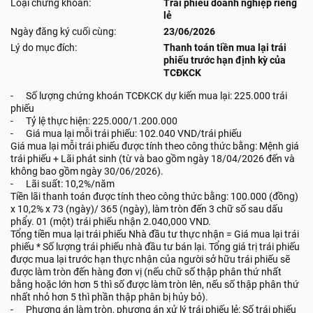
Loại chứng khoán:
Trái phiếu doanh nghiệp riêng
lẻ
Ngày đăng ký cuối cùng:
23/06/2026
Lý do mục đích:
Thanh toán tiền mua lại trái
phiếu trước hạn định kỳ của
TCĐKCK
- Số lượng chứng khoán TCĐKCK dự kiến mua lại: 225.000 trái
phiếu
- Tỷ lệ thực hiện: 225.000/1.200.000
- Giá mua lại mỗi trái phiếu: 102.040 VND/trái phiếu
Giá mua lại mỗi trái phiếu được tính theo công thức bằng: Mệnh giá
trái phiếu + Lãi phát sinh (từ và bao gồm ngày 18/04/2026 đến và
không bao gồm ngày 30/06/2026).
- Lãi suất: 10,2%/năm
Tiền lãi thanh toán được tính theo công thức bằng: 100.000 (đồng)
x 10,2% x 73 (ngày)/ 365 (ngày), làm tròn đến 3 chữ số sau dấu
phẩy. 01 (một) trái phiếu nhận 2.040,000 VND.
Tổng tiền mua lại trái phiếu Nhà đầu tư thực nhận = Giá mua lại trái
phiếu * Số lượng trái phiếu nhà đầu tư bán lại. Tổng giá trị trái phiếu
được mua lại trước hạn thực nhận của người sở hữu trái phiếu sẽ
được làm tròn đến hàng đơn vị (nếu chữ số thập phân thứ nhất
bằng hoặc lớn hơn 5 thì số được làm tròn lên, nếu số thập phân thứ
nhất nhỏ hơn 5 thì phần thập phân bị hủy bỏ).
- Phương án làm tròn, phương án xử lý trái phiếu lẻ: Số trái phiếu