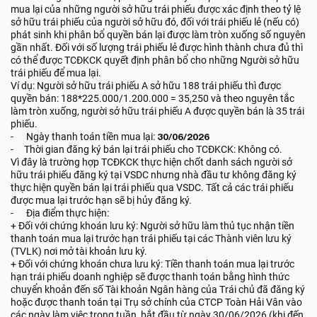
mua lại của những người sở hữu trái phiếu được xác định theo tỷ lệ
sở hữu trái phiếu của người sở hữu đó, đối với trái phiếu lẻ (nếu có)
phát sinh khi phân bổ quyền bán lại được làm tròn xuống số nguyên
gần nhất. Đối với số lượng trái phiếu lẻ được hình thành chưa đủ thì
có thể được TCĐKCK quyết định phân bổ cho những Người sở hữu
trái phiếu để mua lại.
Ví dụ: Người sở hữu trái phiếu A sở hữu 188 trái phiếu thì được
quyền bán: 188*225.000/1.200.000 = 35,250 và theo nguyên tắc
làm tròn xuống, người sở hữu trái phiếu A được quyền bán là 35 trái
phiếu.
- Ngày thanh toán tiền mua lại:
30/06/2026
- Thời gian đăng ký bán lại trái phiếu cho TCĐKCK: Không có.
Vì đây là trường hợp TCĐKCK thực hiện chốt danh sách người sở
hữu trái phiếu đăng ký tại VSDC nhưng nhà đầu tư không đăng ký
thực hiện quyền bán lại trái phiếu qua VSDC. Tất cả các trái phiếu
được mua lại trước hạn sẽ bị hủy đăng ký.
- Địa điểm thực hiện:
+ Đối với chứng khoán lưu ký: Người sở hữu làm thủ tục nhận tiền
thanh toán mua lại trước hạn trái phiếu tại các Thành viên lưu ký
(TVLK) nơi mở tài khoản lưu ký.
+ Đối với chứng khoán chưa lưu ký: Tiền thanh toán mua lại trước
hạn trái phiếu doanh nghiệp sẽ được thanh toán bằng hình thức
chuyển khoản đến số Tài khoản Ngân hàng của Trái chủ đã đăng ký
hoặc được thanh toán tại Trụ sở chính của CTCP Toàn Hải Vân vào
các ngày làm việc trong tuần, bắt đầu từ ngày 30/06/2026 (khi đến