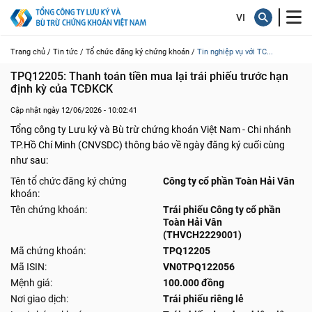
Trang chủ /
Tin tức /
Tổ chức đăng ký chứng khoán /
Tin nghiệp vụ với TC...
TPQ12205: Thanh toán tiền mua lại trái phiếu trước hạn 
định kỳ của TCĐKCK
Cập nhật ngày 12/06/2026 - 10:02:41
Tổng công ty Lưu ký và Bù trừ chứng khoán Việt Nam - Chi nhánh
TP.Hồ Chí Minh (CNVSDC) thông báo về ngày đăng ký cuối cùng
như sau:
Tên tổ chức đăng ký chứng
Công ty cổ phần Toàn Hải Vân
khoán:
Tên chứng khoán:
Trái phiếu Công ty cổ phần
Toàn Hải Vân
(THVCH2229001)
Mã chứng khoán:
TPQ12205
Mã ISIN:
VN0TPQ122056
Mệnh giá:
100.000 đồng
Nơi giao dịch:
Trái phiếu riêng lẻ