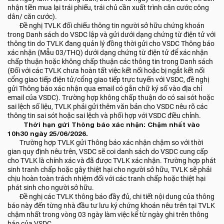
nhận tiền mua lại trái phiếu, trái chủ cần xuất trình căn cước công
dân/ căn cước).
Đề nghị TVLK đối chiếu thông tin người sở hữu chứng khoán
trong Danh sách do VSDC lập và gửi dưới dạng chứng từ điện tử với
thông tin do TVLK đang quản lý đồng thời gửi cho VSDC Thông báo
xác nhận (Mẫu 03/THQ) dưới dạng chứng từ điện tử để xác nhận
chấp thuận hoặc không chấp thuận các thông tin trong Danh sách
(Đối với các TVLK chưa hoàn tất việc kết nối hoặc bị ngắt kết nối
cổng giao tiếp điện tử/cổng giao tiếp trực tuyến với VSDC, đề nghị
gửi Thông báo xác nhận qua email có gắn chữ ký số vào địa chỉ
email của VSDC). Trường hợp không chấp thuận do có sai sót hoặc
sai lệch số liệu, TVLK phải gửi thêm văn bản cho VSDC nêu rõ các
thông tin sai sót hoặc sai lệch và phối hợp với VSDC điều chỉnh.
Thời hạn gửi Thông báo xác nhận: Chậm nhất vào
10h30 ngày 25/06/2026.
Trường hợp TVLK gửi Thông báo xác nhận chậm so với thời
gian quy định nêu trên, VSDC sẽ coi danh sách do VSDC cung cấp
cho TVLK là chính xác và đã được TVLK xác nhận. Trường hợp phát
sinh tranh chấp hoặc gây thiệt hại cho người sở hữu, TVLK sẽ phải
chịu hoàn toàn trách nhiệm đối với các tranh chấp hoặc thiệt hại
phát sinh cho người sở hữu.
Đề nghị các TVLK thông báo đầy đủ, chi tiết nội dung của thông
báo này đến từng nhà đầu tư lưu ký chứng khoán nêu trên tại TVLK
chậm nhất trong vòng 03 ngày làm việc kể từ ngày ghi trên thông
báo của VSDC.