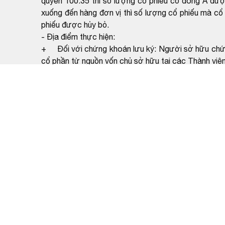
quyền 100:35 thì số lượng cổ phiếu cổ đông A đượ
xuống đến hàng đơn vị thì số lượng cổ phiếu mà cổ
phiếu được hủy bỏ.
- Địa điểm thực hiện:
+ Đối với chứng khoán lưu ký: Người sở hữu chứng
cổ phần từ nguồn vốn chủ sở hữu tại các Thành viên 
+ Đối với chứng khoán chưa lưu ký: Người sở hữ
tăng vốn cổ phần từ nguồn vốn chủ sở tại trụ sở
Phong, phường Tam Thắng, TP. Hồ Chí Minh, Việt N
Quy trình, thủ tục phối hợp để thực hiện quyền c
và Thành viên lưu ký quy định chi tiết tại Quy chế
CTCP Đầu tư Phát triển Xây dựng Số 1 và các tổ chứ
hiện quyền phải chịu trách nhiệm trước pháp luật về
Tổ chức, cá nhân tham gia vào quá trình xác nhận h
phạm vi liên quan đến hồ sơ, tài liệu đó the
54/2019/QH14 ngày 26/11/2019 được bổ sung tại k