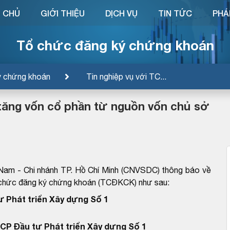
 CHỦ
GIỚI THIỆU
DỊCH VỤ
TIN TỨC
PHÁ
Tổ chức đăng ký chứng khoán
ý chứng khoán
Tin nghiệp vụ với TC...
tăng vốn cổ phần từ nguồn vốn chủ sở
Nam - Chi nhánh TP. Hồ Chí Minh (CNVSDC) thông báo về
ổ chức đăng ký chứng khoán (TCĐKCK) như sau:
 Phát triển Xây dựng Số 1
CP Đầu tư Phát triển Xây dựng Số 1