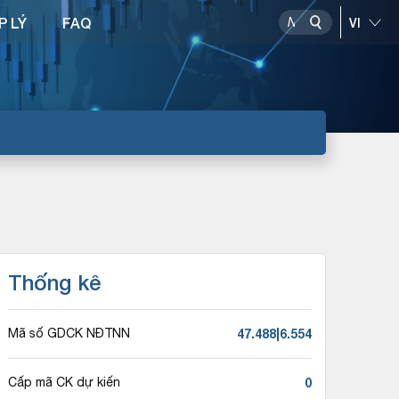
P LÝ
FAQ
Thống kê
47.488|6.554
Mã số GDCK NĐTNN
0
Cấp mã CK dự kiến