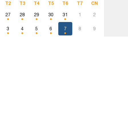
T2
T3
T4
T5
T6
T7
CN
27
28
29
30
31
1
2
3
4
5
6
7
8
9
10
11
12
13
14
15
16
17
18
19
20
21
22
23
24
25
26
27
28
29
30
31
1
2
3
4
5
6