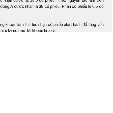
c nhận được là: 38,5 cổ phiếu. Theo nguyên tắc làm tròn
 đông A được nhận là 38 cổ phiếu. Phần cổ phiếu lẻ 0,5 cổ
 khoán làm thủ tục nhận cổ phiếu phát hành để tăng vốn
lưu ký nơi mở tài khoản lưu ký.
u chứng khoán làm thủ tục nhận cổ phiếu phát hành để
 CTCP Đầu tư Phát triển Xây dựng Số 1 (số 265 Lê Hồng
am) và xuất trình căn cước công dân/ căn cước.
ho người sở hữu chứng khoán nêu trên giữa VSDC, TCĐKCK
 về thực hiện quyền cho người sở hữu chứng khoán VSDC.
c, cá nhân tham gia vào quá trình lập hồ sơ, tài liệu thực
 tính hợp pháp, chính xác, trung thực và đầy đủ của hồ sơ.
ồ sơ, tài liệu phải chịu trách nhiệm trước pháp luật trong
o quy định tại khoản 1 Điều 11a Luật chứng khoán số
hoản 4 Điều 1 Luật số 56/2024/QH15 ngày 29/11/2024./.