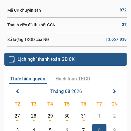
872
Mã CK chuyển sàn
37
Thành viên đã thu hồi GCN
13.657.838
Số lượng TKGD của NĐT
Lịch nghỉ thanh toán GD CK
Thực hiện quyền
Hạch toán TKGD
Tháng 08
2026
T2
T3
T4
T5
T6
T7
CN
27
28
29
30
31
1
2
3
4
5
6
7
8
9