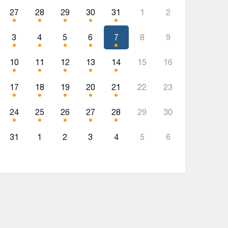
27
28
29
30
31
1
2
3
4
5
6
7
8
9
10
11
12
13
14
15
16
17
18
19
20
21
22
23
24
25
26
27
28
29
30
31
1
2
3
4
5
6