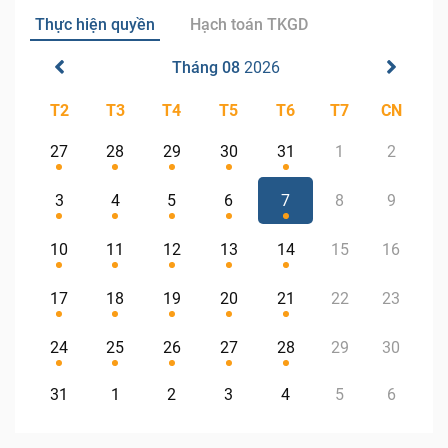
Thực hiện quyền
Hạch toán TKGD
Tháng 08
2026
T2
T3
T4
T5
T6
T7
CN
27
28
29
30
31
1
2
3
4
5
6
7
8
9
10
11
12
13
14
15
16
17
18
19
20
21
22
23
24
25
26
27
28
29
30
31
1
2
3
4
5
6