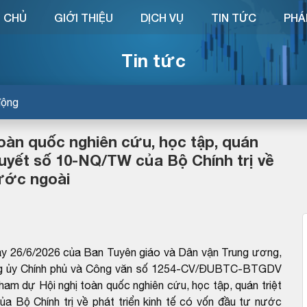
 CHỦ
GIỚI THIỆU
DỊCH VỤ
TIN TỨC
PHÁ
Tin tức
động
àn quốc nghiên cứu, học tập, quán
 quyết số 10-NQ/TW của Bộ Chính trị về
nước ngoài
6/6/2026 của Ban Tuyên giáo và Dân vận Trung ương,
ng ủy Chính phủ và Công văn số 1254-CV/ĐUBTC-BTGDV
ham dự Hội nghị toàn quốc nghiên cứu, học tập, quán triệt
a Bộ Chính trị về phát triển kinh tế có vốn đầu tư nước