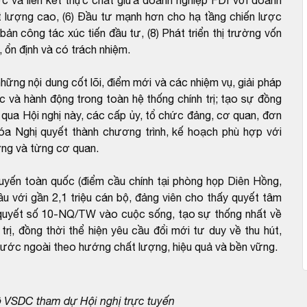
ất lượng cao, (6) Đầu tư mạnh hơn cho hạ tầng chiến lược
bản công tác xúc tiến đầu tư, (8) Phát triển thị trường vốn
, ổn định và có trách nhiệm.
ng nội dung cốt lõi, điểm mới và các nhiệm vụ, giải pháp
và hành động trong toàn hệ thống chính trị; tạo sự đồng
 qua Hội nghị này, các cấp ủy, tổ chức đảng, cơ quan, đơn
hóa Nghị quyết thành chương trình, kế hoạch phù hợp với
ơng và từng cơ quan.
yến toàn quốc (điểm cầu chính tại phòng họp Diên Hồng,
ầu với gần 2,1 triệu cán bộ, đảng viên cho thấy quyết tâm
 quyết số 10-NQ/TW vào cuộc sống, tạo sự thống nhất về
rị, đồng thời thể hiện yêu cầu đổi mới tư duy về thu hút,
ư nước ngoài theo hướng chất lượng, hiệu quả và bền vững.
 VSDC tham dự Hội nghị trực tuyến