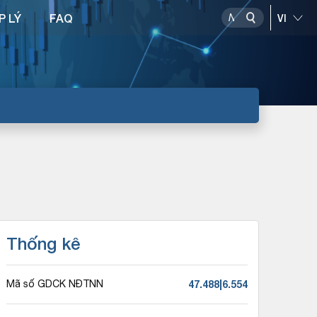
P LÝ
FAQ
Thống kê
47.488|6.554
Mã số GDCK NĐTNN