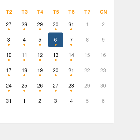
T2
T3
T4
T5
T6
T7
CN
27
28
29
30
31
1
2
3
4
5
6
7
8
9
10
11
12
13
14
15
16
17
18
19
20
21
22
23
24
25
26
27
28
29
30
31
1
2
3
4
5
6