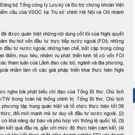
 Đảng bộ Tổng công ty Lưu ký và Bù trừ chứng khoán Việt
iểm cầu của VSDC tại Trụ sở chính Hà Nội và Chi nhánh
đã được quán triệt những nội dung cốt lõi của Nghị quyết
m thu hút vốn đầu tư trực tiếp nước ngoài (FDI); những
 vốn đầu tư nước ngoài; những hạn chế, bất cập trong công
an điểm, mục tiêu, nhiệm vụ phát triển kinh tế có vốn FDI
 các tham luận của Lãnh đạo các bộ, ngành và địa phương,
ài nhằm làm rõ các giải pháp triển khai thực hiện Nghị
 nghe bài phát biểu chỉ đạo của Tổng Bí thư, Chủ tịch
TW trong toàn hệ thống chính trị. Tổng Bí thư, Chủ tịch
phương tập trung quán triệt và tổ chức thực hiện tốt 08
n thức, đổi mới mạnh mẽ tư duy về đầu tư nước ngoài, (2)
 có khả năng dự báo và phù hợp với thông lệ quốc tế, (3)
ên kết quả đầu ra, gắn với mức độ thực hiện cam kết, (4)
ớc và liên kết thực chất giữa doanh nghiệp FDI với doanh