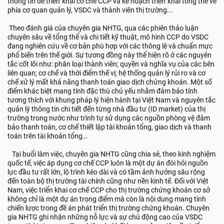
thông tin để triển khai cơ chế CCP và kế hoạch triển khai tổng thể về
phía cơ quan quản lý, VSDC và thành viên thị trường...
Theo đánh giá của chuyên gia NHTG, qua các phiên thảo luận
chuyên sâu về tổng thể và chi tiết kỹ thuật, mô hình CCP do VSDC
đang nghiên cứu về cơ bản phù hợp với các thông lệ và chuẩn mực
phổ biến trên thế giới. Sự tương đồng này thể hiện rõ ở các nguyên
tắc cốt lõi như: phân loại thành viên; quyền và nghĩa vụ của các bên
liên quan; cơ chế và thời điểm thế vị; hệ thống quản lý rủi ro và cơ
chế xử lý mất khả năng thanh toán giao dịch chứng khoán. Một số
điểm khác biệt mang tính đặc thù chủ yếu nhằm đảm bảo tính
tương thích với khung pháp lý hiện hành tại Việt Nam và nguyên tắc
quản lý thông tin chi tiết đến từng nhà đầu tư (ID market) của thị
trường trong nước như trình tự sử dụng các nguồn phòng vệ đảm
bảo thanh toán, cơ chế thiết lập tài khoản tổng, giao dịch và thanh
toán trên tài khoản tổng…
Tại buổi làm việc, chuyên gia NHTG cũng chia sẻ, theo kinh nghiệm
quốc tế, việc áp dụng cơ chế CCP luôn là một dự án đòi hỏi nguồn
lực đầu tư rất lớn, lộ trình kéo dài và có tầm ảnh hưởng sâu rộng
đến toàn bộ thị trường tài chính cũng như nền kinh tế. Đối với Việt
Nam, việc triển khai cơ chế CCP cho thị trường chứng khoán cơ sở
không chỉ là một dự án trọng điểm mà còn là nội dung mang tính
chiến lược trong đề án phát triển thị trường chứng khoán. Chuyên
gia NHTG ghi nhận những nỗ lực và sự chủ động cao của VSDC