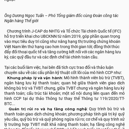
Ông Dương Ngọc Tuấn – Phó Tổng giám đốc cùng Đoàn công tác
Ngân hàng Thế giới
Chương trình J-CAP do NHTG và Tổ chức Tài chính Quốc tế (IFC)
hỗ trợ triển khai cho UBCKNN từ năm 2019, góp phần quan trọng
vào mục tiêu duy trì cũng như nâng hạng thị trường chứng khoán
Việt Nam lên thứ hạng cao hơn trong thời gian tới; đồng thời thúc
đẩy đối thoại quốc tế và tăng cường kết nối với các ngân hàng lưu
ký, các quỹ đầu tư và các định chế tài chính toàn cầu.
Tại các buổi làm việc, hai bên đã tích cực trao đổi và thảo luận
chuyên sâu về các cấu phần kỹ thuật cốt lõi của mô hình CCP như:
Khung pháp lý và vận hành
: Mô hình thành viên bù trừ (TVBT),
ngân hàng lưu ký thanh toán; quan hệ giữa thành viên giao dịch
không bù trừ và TVBT chung, giữa TVBT chung và ngân hàng lưu ký
thanh toán; cấu trúc tài khoản; một số nội dung liên quan đến mô
hình CCP tại dự thảo Thông tư thay thế Thông tư 119/2020/TT-
BTC...
Quản trị rủi ro và hạ tầng công nghệ
: Quy trình bù trừ và
thanh toán giao dịch chứng khoán; phương pháp tính giá trị ký quỹ
yêu cầu, quỹ bù trừ và quỹ phòng ngừa rủi ro; cơ chế và quy trình xử
lý trường hợp TVBT mất khả năng thanh toán; hạ tầng công nghệ