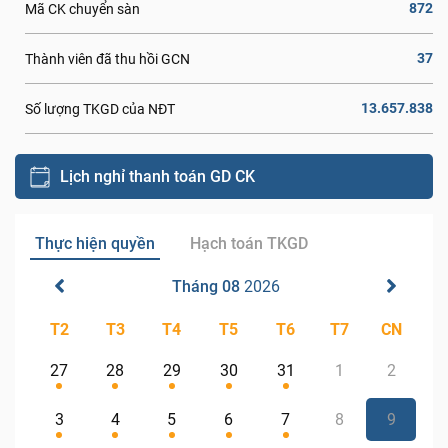
872
Mã CK chuyển sàn
37
Thành viên đã thu hồi GCN
13.657.838
Số lượng TKGD của NĐT
Lịch nghỉ thanh toán GD CK
Thực hiện quyền
Hạch toán TKGD
Tháng 08
2026
T2
T3
T4
T5
T6
T7
CN
27
28
29
30
31
1
2
3
4
5
6
7
8
9