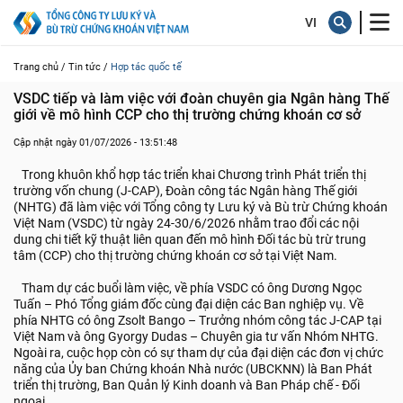
Trang chủ /
Tin tức /
Hợp tác quốc tế
VSDC tiếp và làm việc với đoàn chuyên gia Ngân hàng Thế 
giới về mô hình CCP cho thị trường chứng khoán cơ sở
Cập nhật ngày 01/07/2026 - 13:51:48
Trong khuôn khổ hợp tác triển khai Chương trình Phát triển thị
trường vốn chung (J-CAP), Đoàn công tác Ngân hàng Thế giới
(NHTG) đã làm việc với Tổng công ty Lưu ký và Bù trừ Chứng khoán
Việt Nam (VSDC) từ ngày 24-30/6/2026 nhằm trao đổi các nội
dung chi tiết kỹ thuật liên quan đến mô hình Đối tác bù trừ trung
tâm (CCP) cho thị trường chứng khoán cơ sở tại Việt Nam.
Tham dự các buổi làm việc, về phía VSDC có ông Dương Ngọc
Tuấn – Phó Tổng giám đốc cùng đại diện các Ban nghiệp vụ. Về
phía NHTG có ông Zsolt Bango – Trưởng nhóm công tác J-CAP tại
Việt Nam và ông Gyorgy Dudas – Chuyên gia tư vấn Nhóm NHTG.
Ngoài ra, cuộc họp còn có sự tham dự của đại diện các đơn vị chức
năng của Ủy ban Chứng khoán Nhà nước (UBCKNN) là Ban Phát
triển thị trường, Ban Quản lý Kinh doanh và Ban Pháp chế - Đối
ngoại.