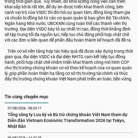
trong thời gian qua. Tuy nhiên, do khối lượng công việc cần triển
khai sắp tới là rất lớn, để dự án được triển khai thành công, bên
cạnh vai trò của VSDC thì đòi hỏi sự quan tâm, đồng lòng tham gia
và chuẩn bị đồng bộ từ các cơ quan quản lý bao gồm Bộ Tài chính,
Ngân hàng Nhà nước, UBCKNN cùng toàn thể các thành viên thị
trường. Đại diện VSDC bày tỏ sự nhất trí cao, đồng thời khẳng định
sẽ tập trung tối đa nguồn lực, tiếp tục chủ động phối hợp chặt chẽ
với các đơn vị liên quan để phấn đấu hoàn thành kế hoạch đã đề ra.
Trên cơ sở nền tảng hợp tác hiệu quả đã được xây dựng trong thời
gian qua, đại diện VSDC và đại diện NHTG cam kết tiếp tục đồng
hành, phối hợp chặt chẽ nhằm triển khai thành công mô hình CCP
cho thị trường chứng khoán cơ sở theo kế hoạch của cơ quan quản
lý, góp phần hoàn thiện hạ tầng cơ sở thị trường tài chính và thúc
đẩy thị trường chứng khoán Việt Nam phát triển an toàn, bền vững.
Tin cùng chuyên mục
07/08/2026 - 08:24:17
Tổng công ty Lưu ký và Bù trừ chứng khoán Việt Nam tham dự 
Diễn đàn Vietnam Economic Transformation 2026 tại Tokyo, 
Nhật Bản
06/08/2026 - 14:47:49