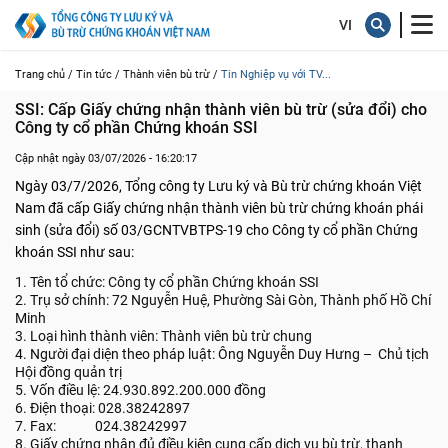
Trang chủ /
Tin tức /
Thành viên bù trừ /
Tin Nghiệp vụ với TV...
SSI: Cấp Giấy chứng nhận thành viên bù trừ (sửa đổi) cho 
Công ty cổ phần Chứng khoán SSI
Cập nhật ngày 03/07/2026 - 16:20:17
Ngày 03/7/2026, Tổng công ty Lưu ký và Bù trừ chứng khoán Việt
Nam đã cấp Giấy chứng nhận thành viên bù trừ chứng khoán phái
sinh (sửa đổi) số 03/GCNTVBTPS-19 cho Công ty cổ phần Chứng
khoán SSI như sau:
1. Tên tổ chức: Công ty cổ phần Chứng khoán SSI
2. Trụ sở chính: 72 Nguyễn Huệ, Phường Sài Gòn, Thành phố Hồ Chí
Minh
3. Loại hình thành viên: Thành viên bù trừ chung
4. Người đại diện theo pháp luật: Ông Nguyễn Duy Hưng – Chủ tịch
Hội đồng quản trị
5. Vốn điều lệ: 24.930.892.200.000 đồng
6. Điện thoại: 028.38242897
7. Fax: 024.38242997
8. Giấy chứng nhận đủ điều kiện cung cấp dịch vụ bù trừ, thanh