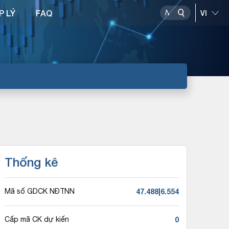
P LÝ
FAQ
Thống kê
47.488|6.554
Mã số GDCK NĐTNN
0
Cấp mã CK dự kiến