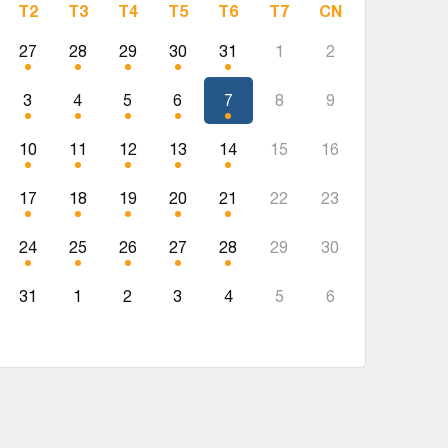
T2
T3
T4
T5
T6
T7
CN
27
28
29
30
31
1
2
3
4
5
6
7
8
9
10
11
12
13
14
15
16
17
18
19
20
21
22
23
24
25
26
27
28
29
30
31
1
2
3
4
5
6