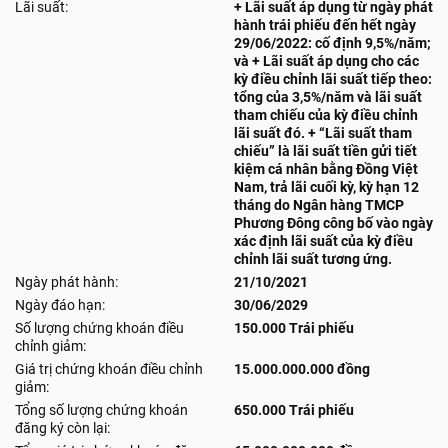
Lãi suất:
+ Lãi suất áp dụng từ ngày phát
hành trái phiếu đến hết ngày
29/06/2022: cố định 9,5%/năm;
và + Lãi suất áp dụng cho các
kỳ điều chỉnh lãi suất tiếp theo:
tổng của 3,5%/năm và lãi suất
tham chiếu của kỳ điều chỉnh
lãi suất đó. + “Lãi suất tham
chiếu” là lãi suất tiền gửi tiết
kiệm cá nhân bằng Đồng Việt
Nam, trả lãi cuối kỳ, kỳ hạn 12
tháng do Ngân hàng TMCP
Phương Đông công bố vào ngày
xác định lãi suất của kỳ điều
chỉnh lãi suất tương ứng.
Ngày phát hành:
21/10/2021
Ngày đáo hạn:
30/06/2029
Số lượng chứng khoán điều
150.000 Trái phiếu
chỉnh giảm:
Giá trị chứng khoán điều chỉnh
15.000.000.000 đồng
giảm:
Tổng số lượng chứng khoán
650.000 Trái phiếu
đăng ký còn lại: