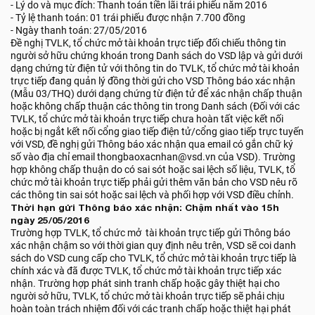
- Lý do và mục đích: Thanh toán tiền lãi trái phiếu năm 2016
- Tỷ lệ thanh toán: 01 trái phiếu được nhận 7.700 đồng
- Ngày thanh toán: 27/05/2016
Đề nghị TVLK, tổ chức mở tài khoản trực tiếp đối chiếu thông tin
người sở hữu chứng khoán trong Danh sách do VSD lập và gửi dưới
dạng chứng từ điện tử với thông tin do TVLK, tổ chức mở tài khoản
trực tiếp đang quản lý đồng thời gửi cho VSD Thông báo xác nhận
(Mẫu 03/THQ) dưới dạng chứng từ điện tử để xác nhận chấp thuận
hoặc không chấp thuận các thông tin trong Danh sách (Đối với các
TVLK, tổ chức mở tài khoản trực tiếp chưa hoàn tất việc kết nối
hoặc bị ngắt kết nối cổng giao tiếp điện tử/cổng giao tiếp trực tuyến
với VSD, đề nghị gửi Thông báo xác nhận qua email có gắn chữ ký
số vào địa chỉ email thongbaoxacnhan@vsd.vn của VSD). Trường
hợp không chấp thuận do có sai sót hoặc sai lệch số liệu, TVLK, tổ
chức mở tài khoản trực tiếp phải gửi thêm văn bản cho VSD nêu rõ
các thông tin sai sót hoặc sai lệch và phối hợp với VSD điều chỉnh.
Thời hạn gửi Thông báo xác nhận: Chậm nhất vào 15h
ngày 25/05/2016
Trường hợp TVLK, tổ chức mở tài khoản trực tiếp gửi Thông báo
xác nhận chậm so với thời gian quy định nêu trên, VSD sẽ coi danh
sách do VSD cung cấp cho TVLK, tổ chức mở tài khoản trực tiếp là
chính xác và đã được TVLK, tổ chức mở tài khoản trực tiếp xác
nhận. Trường hợp phát sinh tranh chấp hoặc gây thiệt hại cho
người sở hữu, TVLK, tổ chức mở tài khoản trực tiếp sẽ phải chịu
hoàn toàn trách nhiệm đối với các tranh chấp hoặc thiệt hại phát