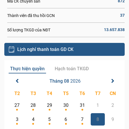
872
Mã CK chuyển sàn
37
Thành viên đã thu hồi GCN
13.657.838
Số lượng TKGD của NĐT
Lịch nghỉ thanh toán GD CK
Thực hiện quyền
Hạch toán TKGD
Tháng 08
2026
T2
T3
T4
T5
T6
T7
CN
27
28
29
30
31
1
2
3
4
5
6
7
8
9