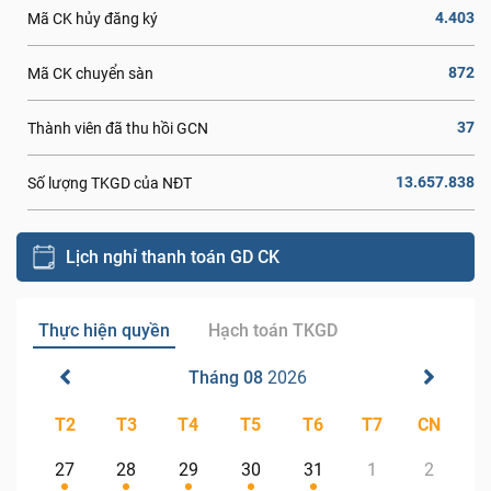
4.403
Mã CK hủy đăng ký
872
Mã CK chuyển sàn
37
Thành viên đã thu hồi GCN
13.657.838
Số lượng TKGD của NĐT
Lịch nghỉ thanh toán GD CK
Thực hiện quyền
Hạch toán TKGD
Tháng 08
2026
T2
T3
T4
T5
T6
T7
CN
27
28
29
30
31
1
2