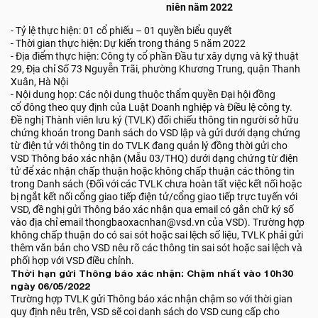
niên năm 2022
- Tỷ lệ thực hiện: 01 cổ phiếu – 01 quyền biểu quyết
- Thời gian thực hiện: Dự kiến trong tháng 5 năm 2022
- Địa điểm thực hiện: Công ty cổ phần Đầu tư xây dựng và kỹ thuật
29, Địa chỉ Số 73 Nguyễn Trãi, phường Khương Trung, quận Thanh
Xuân, Hà Nội
- Nội dung họp: Các nội dung thuộc thẩm quyền Đại hội đồng
cổ đông theo quy định của Luật Doanh nghiệp và Điều lệ công ty.
Đề nghị Thành viên lưu ký (TVLK) đối chiếu thông tin người sở hữu
chứng khoán trong Danh sách do VSD lập và gửi dưới dạng chứng
từ điện tử với thông tin do TVLK đang quản lý đồng thời gửi cho
VSD Thông báo xác nhận (Mẫu 03/THQ) dưới dạng chứng từ điện
tử để xác nhận chấp thuận hoặc không chấp thuận các thông tin
trong Danh sách (Đối với các TVLK chưa hoàn tất việc kết nối hoặc
bị ngắt kết nối cổng giao tiếp điện tử/cổng giao tiếp trực tuyến với
VSD, đề nghị gửi Thông báo xác nhận qua email có gắn chữ ký số
vào địa chỉ email thongbaoxacnhan@vsd.vn của VSD). Trường hợp
không chấp thuận do có sai sót hoặc sai lệch số liệu, TVLK phải gửi
thêm văn bản cho VSD nêu rõ các thông tin sai sót hoặc sai lệch và
phối hợp với VSD điều chỉnh.
Thời hạn gửi Thông báo xác nhận: Chậm nhất vào 10h30
ngày 06/05/2022
Trường hợp TVLK gửi Thông báo xác nhận chậm so với thời gian
quy định nêu trên, VSD sẽ coi danh sách do VSD cung cấp cho