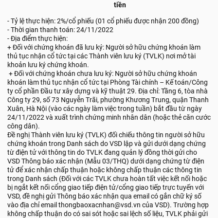
tiền
- Tỷ lệ thực hiện: 2%/cổ phiếu (01 cổ phiếu được nhận 200 đồng)
- Thời gian thanh toán: 24/11/2022
- Địa điểm thực hiện:
+ Đối với chứng khoán đã lưu ký: Người sở hữu chứng khoán làm
thủ tục nhận cổ tức tại các Thành viên lưu ký (TVLK) nơi mở tài
khoản lưu ký chứng khoán.
+ Đối với chứng khoán chưa lưu ký: Người sở hữu chứng khoán
khoán làm thủ tục nhận cổ tức tại Phòng Tài chính – Kế toán/Công
ty cổ phần Đầu tư xây dựng và kỹ thuật 29. Địa chỉ: Tầng 6, tòa nhà
Công ty 29, số 73 Nguyễn Trãi, phường Khương Trung, quận Thanh
Xuân, Hà Nội (vào các ngày làm việc trong tuần) bắt đầu từ ngày
24/11/2022 và xuất trình chứng minh nhân dân (hoặc thẻ căn cước
công dân).
Đề nghị Thành viên lưu ký (TVLK) đối chiếu thông tin người sở hữu
chứng khoán trong Danh sách do VSD lập và gửi dưới dạng chứng
từ điện tử với thông tin do TVLK đang quản lý đồng thời gửi cho
VSD Thông báo xác nhận (Mẫu 03/THQ) dưới dạng chứng từ điện
tử để xác nhận chấp thuận hoặc không chấp thuận các thông tin
trong Danh sách (Đối với các TVLK chưa hoàn tất việc kết nối hoặc
bị ngắt kết nối cổng giao tiếp điện tử/cổng giao tiếp trực tuyến với
VSD, đề nghị gửi Thông báo xác nhận qua email có gắn chữ ký số
vào địa chỉ email thongbaoxacnhan@vsd.vn của VSD). Trường hợp
không chấp thuận do có sai sót hoặc sai lệch số liệu, TVLK phải gửi