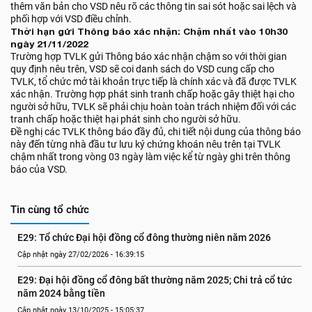
thêm văn bản cho VSD nêu rõ các thông tin sai sót hoặc sai lệch và
phối hợp với VSD điều chỉnh.
Thời hạn gửi Thông báo xác nhận: Chậm nhất vào 10h30
ngày 21/11/2022
Trường hợp TVLK gửi Thông báo xác nhận chậm so với thời gian
quy định nêu trên, VSD sẽ coi danh sách do VSD cung cấp cho
TVLK, tổ chức mở tài khoản trực tiếp là chính xác và đã được TVLK
xác nhận. Trường hợp phát sinh tranh chấp hoặc gây thiệt hại cho
người sở hữu, TVLK sẽ phải chịu hoàn toàn trách nhiệm đối với các
tranh chấp hoặc thiệt hại phát sinh cho người sở hữu.
Đề nghị các TVLK thông báo đầy đủ, chi tiết nội dung của thông báo
này đến từng nhà đầu tư lưu ký chứng khoán nêu trên tại TVLK
chậm nhất trong vòng 03 ngày làm việc kể từ ngày ghi trên thông
báo của VSD.
Tin cùng tổ chức
E29: Tổ chức Đại hội đồng cổ đông thường niên năm 2026
Cập nhật ngày 27/02/2026 - 16:39:15
E29: Đại hội đồng cổ đông bất thường năm 2025; Chi trả cổ tức 
năm 2024 bằng tiền
Cập nhật ngày 13/10/2025 - 15:05:37