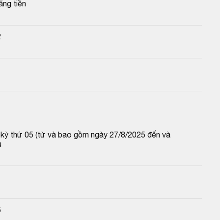
ằng tiền
2
1
p kỳ thứ 05 (từ và bao gồm ngày 27/8/2025 đến và 
u
6