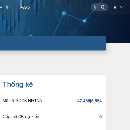
P LÝ
FAQ
Thống kê
47.488|6.554
Mã số GDCK NĐTNN
0
Cấp mã CK dự kiến