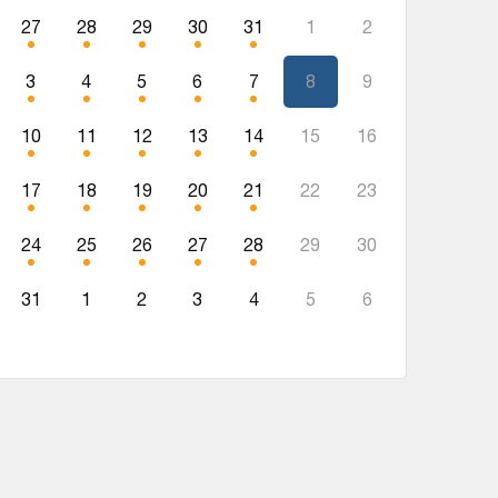
27
28
29
30
31
1
2
3
4
5
6
7
8
9
10
11
12
13
14
15
16
17
18
19
20
21
22
23
24
25
26
27
28
29
30
31
1
2
3
4
5
6