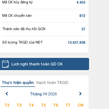
4.403
Mã CK hủy đăng ký
872
Mã CK chuyển sàn
37
Thành viên đã thu hồi GCN
13.657.838
Số lượng TKGD của NĐT
Lịch nghỉ thanh toán GD CK
Thực hiện quyền
Hạch toán TKGD
Tháng 08
2026
T2
T3
T4
T5
T6
T7
CN