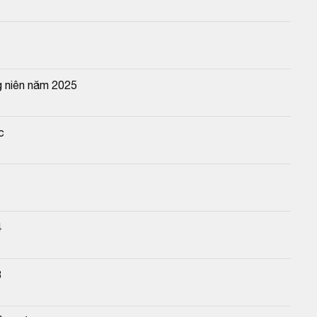
 niên năm 2025
c
4
3