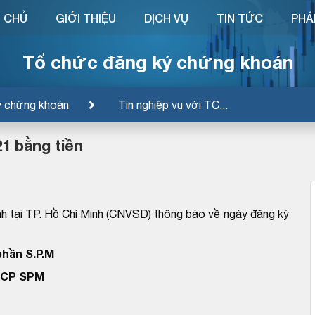
 CHỦ
GIỚI THIỆU
DỊCH VỤ
TIN TỨC
PHÁ
Tổ chức đăng ký chứng khoán
ý chứng khoán
Tin nghiệp vụ với TC...
1 bằng tiền
h tại TP. Hồ Chí Minh (CNVSD) thông báo về ngày đăng ký
phần S.P.M
TCP SPM