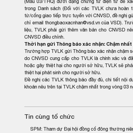
(Mẫu 03/THQ) dưới dạng chứng từ điện tử để xác
trong Danh sách (Đối với các TVLK chưa hoàn tất
tử/cổng giao tiếp trực tuyến với CNVSD, đề nghị g
chỉ email thongbaoxacnhan@vsd.vn của VSD). Trườ
liệu, TVLK phải gửi thêm văn bản cho CNVSD nêu 
CNVSD điều chỉnh.
Thời hạn gửi Thông báo xác nhận: Chậm nhất 
Trường hợp TVLK gửi Thông báo xác nhận chậm so v
do CNVSD cung cấp cho TVLK là chính xác và đã
hoặc gây thiệt hại cho người sở hữu, TVLK sẽ phải
thiệt hại phát sinh cho người sở hữu.
Đề nghị các TVLK thông báo đầy đủ, chi tiết nội 
khoán nêu trên tại TVLK chậm nhất trong vòng 03 n
Tin cùng tổ chức
SPM: Tham dự Đại hội đồng cổ đông thường ni