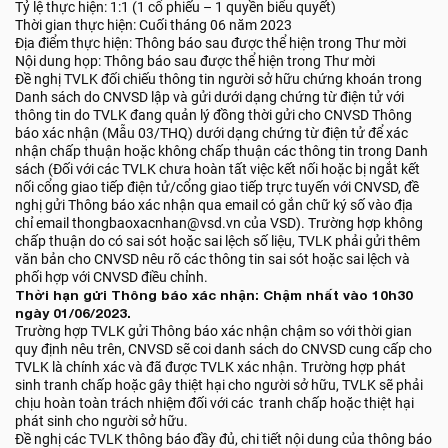
Tỷ lệ thực hiện: 1:1 (1 cổ phiếu – 1 quyền biểu quyết)
Thời gian thực hiện: Cuối tháng 06 năm 2023
Địa điểm thực hiện: Thông báo sau được thể hiện trong Thư mời
Nội dung họp: Thông báo sau được thể hiện trong Thư mời
Đề nghị TVLK đối chiếu thông tin người sở hữu chứng khoán trong
Danh sách do CNVSD lập và gửi dưới dạng chứng từ điện tử với
thông tin do TVLK đang quản lý đồng thời gửi cho CNVSD Thông
báo xác nhận (Mẫu 03/THQ) dưới dạng chứng từ điện tử để xác
nhận chấp thuận hoặc không chấp thuận các thông tin trong Danh
sách (Đối với các TVLK chưa hoàn tất việc kết nối hoặc bị ngắt kết
nối cổng giao tiếp điện tử/cổng giao tiếp trực tuyến với CNVSD, đề
nghị gửi Thông báo xác nhận qua email có gắn chữ ký số vào địa
chỉ email thongbaoxacnhan@vsd.vn của VSD). Trường hợp không
chấp thuận do có sai sót hoặc sai lệch số liệu, TVLK phải gửi thêm
văn bản cho CNVSD nêu rõ các thông tin sai sót hoặc sai lệch và
phối hợp với CNVSD điều chỉnh.
Thời hạn gửi Thông báo xác nhận: Chậm nhất vào 10h30
ngày 01/06/2023.
Trường hợp TVLK gửi Thông báo xác nhận chậm so với thời gian
quy định nêu trên, CNVSD sẽ coi danh sách do CNVSD cung cấp cho
TVLK là chính xác và đã được TVLK xác nhận. Trường hợp phát
sinh tranh chấp hoặc gây thiệt hại cho người sở hữu, TVLK sẽ phải
chịu hoàn toàn trách nhiệm đối với các tranh chấp hoặc thiệt hại
phát sinh cho người sở hữu.
Đề nghị các TVLK thông báo đầy đủ, chi tiết nội dung của thông báo