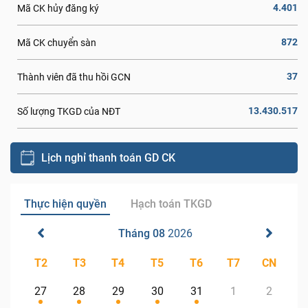
4.401
Mã CK hủy đăng ký
872
Mã CK chuyển sàn
37
Thành viên đã thu hồi GCN
13.430.517
Số lượng TKGD của NĐT
Lịch nghỉ thanh toán GD CK
Thực hiện quyền
Hạch toán TKGD
Tháng 08
2026
T2
T3
T4
T5
T6
T7
CN
27
28
29
30
31
1
2