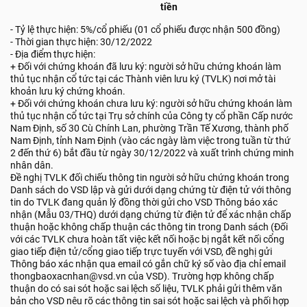
tiền
- Tỷ lệ thực hiện: 5%/cổ phiếu (01 cổ phiếu được nhận 500 đồng)
- Thời gian thực hiện: 30/12/2022
- Địa điểm thực hiện:
+ Đối với chứng khoán đã lưu ký: người sở hữu chứng khoán làm
thủ tục nhận cổ tức tại các Thành viên lưu ký (TVLK) nơi mở tài
khoản lưu ký chứng khoán.
+ Đối với chứng khoán chưa lưu ký: người sở hữu chứng khoán làm
thủ tục nhận cổ tức tại Trụ sở chính của Công ty cổ phần Cấp nước
Nam Định, số 30 Cù Chính Lan, phường Trần Tế Xương, thành phố
Nam Định, tỉnh Nam Định (vào các ngày làm việc trong tuần từ thứ
2 đến thứ 6) bắt đầu từ ngày 30/12/2022 và xuất trình chứng minh
nhân dân.
Đề nghị TVLK đối chiếu thông tin người sở hữu chứng khoán trong
Danh sách do VSD lập và gửi dưới dạng chứng từ điện tử với thông
tin do TVLK đang quản lý đồng thời gửi cho VSD Thông báo xác
nhận (Mẫu 03/THQ) dưới dạng chứng từ điện tử để xác nhận chấp
thuận hoặc không chấp thuận các thông tin trong Danh sách (Đối
với các TVLK chưa hoàn tất việc kết nối hoặc bị ngắt kết nối cổng
giao tiếp điện tử/cổng giao tiếp trực tuyến với VSD, đề nghị gửi
Thông báo xác nhận qua email có gắn chữ ký số vào địa chỉ email
thongbaoxacnhan@vsd.vn của VSD). Trường hợp không chấp
thuận do có sai sót hoặc sai lệch số liệu, TVLK phải gửi thêm văn
bản cho VSD nêu rõ các thông tin sai sót hoặc sai lệch và phối hợp