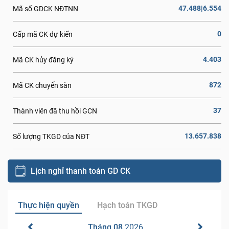
47.488|6.554
Mã số GDCK NĐTNN
0
Cấp mã CK dự kiến
4.403
Mã CK hủy đăng ký
872
Mã CK chuyển sàn
37
Thành viên đã thu hồi GCN
13.657.838
Số lượng TKGD của NĐT
Lịch nghỉ thanh toán GD CK
Thực hiện quyền
Hạch toán TKGD
Tháng 08
2026