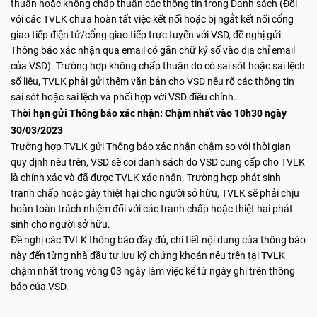
thuận hoặc không chấp thuận các thông tin trong Danh sách (Đối
với các TVLK chưa hoàn tất việc kết nối hoặc bị ngắt kết nối cổng
giao tiếp điện tử/cổng giao tiếp trực tuyến với VSD, đề nghị gửi
Thông báo xác nhận qua email có gắn chữ ký số vào địa chỉ email
của VSD). Trường hợp không chấp thuận do có sai sót hoặc sai lệch
số liệu, TVLK phải gửi thêm văn bản cho VSD nêu rõ các thông tin
sai sót hoặc sai lệch và phối hợp với VSD điều chỉnh.
Thời hạn
gửi Thông báo xác nhận:
Chậm nhất vào 10h30 ngày
30/03/2023
Trường hợp TVLK gửi Thông báo xác nhận chậm so với thời gian
quy định nêu trên, VSD sẽ coi danh sách do VSD cung cấp cho TVLK
là chính xác và đã được TVLK xác nhận. Trường hợp phát sinh
tranh chấp hoặc gây thiệt hại cho người sở hữu, TVLK sẽ phải chịu
hoàn toàn trách nhiệm đối với các tranh chấp hoặc thiệt hại phát
sinh cho người sở hữu.
Đề nghị các TVLK thông báo đầy đủ, chi tiết nội dung của thông báo
này đến từng nhà đầu tư lưu ký chứng khoán nêu trên tại TVLK
chậm nhất trong vòng 03 ngày làm việc kể từ ngày ghi trên thông
báo của VSD.