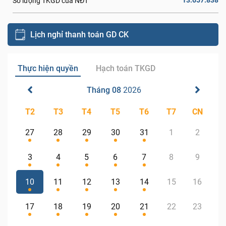
13.657.838
Số lượng TKGD của NĐT
Lịch nghỉ thanh toán GD CK
Thực hiện quyền
Hạch toán TKGD
Tháng 08
2026
T2
T3
T4
T5
T6
T7
CN
27
28
29
30
31
1
2
3
4
5
6
7
8
9
10
11
12
13
14
15
16
17
18
19
20
21
22
23