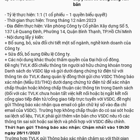
bản
- Tỷ lệ thực hiện: 1:1 (1 cổ phiếu – 1 quyền biểu quyết)
- Thời gian thực hiện: Trong tháng 12 năm 2023
- Địa điểm thực hiện: Văn phòng Công ty Cổ phần Xây dựng Số 5,
137 Lê Quang Định, Phường 14, Quận Bình Thạnh, TP.Hồ Chí Minh
- Nội dung lấy ý kiến:
+ Bổ sung, bỏ, sửa đổi chi tiết một số ngành, nghề kinh doanh của
Công ty.
+ Sửa đổi, bổ sung Điều lệ Công ty.
+ Các nội dung khác thuộc thẩm quyền của Đại hội cổ đông.
Đề nghị TVLK đối chiếu thông tin người sở hữu chứng khoán trong
Danh sách do VSDC lập và gửi dưới dạng chứng từ điện tử với
thông tin do TVLK đang quản lý đồng thời gửi cho VSDC Thông báo
xác nhận (Mẫu 03/THQ) dưới dạng chứng từ điện tử để xác nhận
chấp thuận hoặc không chấp thuận các thông tin trong Danh sách
(Đối với các TVLK chưa hoàn tất việc kết nối hoặc bị ngắt kết nối
cổng giao tiếp điện tử/cổng giao tiếp trực tuyến với VSDC, đề nghị
gửi Thông báo xác nhận qua email có gắn chữ ký số vào địa chỉ
email của VSDC). Trường hợp không chấp thuận do có sai sót hoặc
sai lệch số liệu, TVLK phải gửi thêm văn bản cho VSDC nêu rõ các
thông tin sai sót hoặc sai lệch và phối hợp với VSDC điều chỉnh.
Thời hạn gửi Thông báo xác nhận: Chậm nhất vào 10h30
ngày 28/11/2023
Trường hợp TVLK gửi Thông báo xác nhận chậm so với thời gian