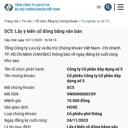
Trang chủ /
Tin tức /
Tổ chức đăng ký chứng khoán /
Tin nghiệp vụ với TC...
SC5: Lấy ý kiến cổ đông bằng văn bản
Cập nhật ngày 10/11/2023 - 16:54:15
Tổng Công ty Lưu ký và Bù trừ Chứng khoán Việt Nam - Chi nhánh
TP. Hồ Chí Minh (CNVSDC) thông báo về ngày đăng ký cuối cùng
như sau:
Tên tổ chức phát hành:
Công ty Cổ phần Xây dựng số 5
Tên chứng khoán:
Cổ phiếu Công ty Cổ phần Xây
dựng số 5
Mã chứng khoán:
SC5
Mã ISIN:
VN000000SC59
Mệnh giá:
10.000 đồng
Sàn giao dịch:
HOSE
Loại chứng khoán:
Cổ phiếu phổ thông
Ngày đăng ký cuối cùng:
24/11/2023
Lý do mục đích:
Lấy ý kiến cổ đông bằng văn