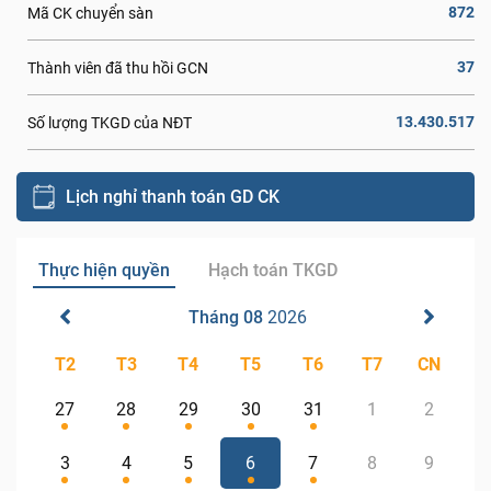
872
Mã CK chuyển sàn
37
Thành viên đã thu hồi GCN
13.430.517
Số lượng TKGD của NĐT
Lịch nghỉ thanh toán GD CK
Thực hiện quyền
Hạch toán TKGD
Tháng 08
2026
T2
T3
T4
T5
T6
T7
CN
27
28
29
30
31
1
2
3
4
5
6
7
8
9