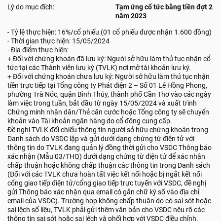
Lý do mục đích:
Tạm ứng cổ tức bằng tiền đợt 2
năm 2023
- Tỷ lệ thực hiện: 16%/cổ phiếu (01 cổ phiếu được nhận 1.600 đồng)
- Thời gian thực hiện: 15/05/2024
- Địa điểm thực hiện:
+ Đối với chứng khoán đã lưu ký: Người sở hữu làm thủ tục nhận cổ
tức tại các Thành viên lưu ký (TVLK) nơi mở tài khoản lưu ký.
+ Đối với chứng khoán chưa lưu ký: Người sở hữu làm thủ tục nhận
tiền trực tiếp tại Tổng công ty Phát điện 2 – Số 01 Lê Hồng Phong,
phường Trà Nóc, quận Bình Thủy, thành phố Cần Thơ vào các ngày
làm việc trong tuần, bắt đầu từ ngày 15/05/2024 và xuất trình
Chứng minh nhân dân/Thẻ căn cước hoặc Tổng công ty sẽ chuyển
khoản vào Tài khoản ngân hàng do cổ đông cung cấp.
Đề nghị TVLK đối chiếu thông tin người sở hữu chứng khoán trong
Danh sách do VSDC lập và gửi dưới dạng chứng từ điện tử với
thông tin do TVLK đang quản lý đồng thời gửi cho VSDC Thông báo
xác nhận (Mẫu 03/THQ) dưới dạng chứng từ điện tử để xác nhận
chấp thuận hoặc không chấp thuận các thông tin trong Danh sách
(Đối với các TVLK chưa hoàn tất việc kết nối hoặc bị ngắt kết nối
cổng giao tiếp điện tử/cổng giao tiếp trực tuyến với VSDC, đề nghị
gửi Thông báo xác nhận qua email có gắn chữ ký số vào địa chỉ
email của VSDC). Trường hợp không chấp thuận do có sai sót hoặc
sai lệch số liệu, TVLK phải gửi thêm văn bản cho VSDC nêu rõ các
thông tin sai sót hoặc sai lệch và phối hợp với VSDC điều chỉnh.