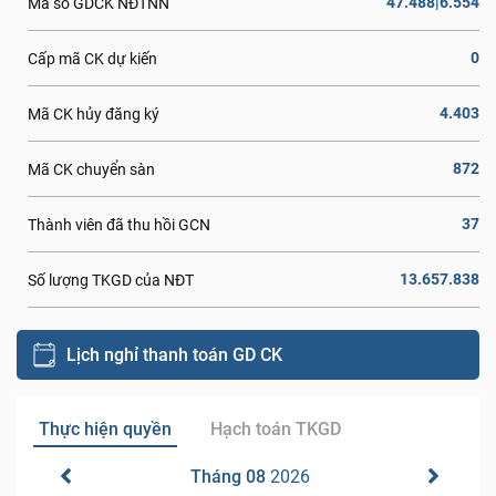
47.488|6.554
Mã số GDCK NĐTNN
0
Cấp mã CK dự kiến
4.403
Mã CK hủy đăng ký
872
Mã CK chuyển sàn
37
Thành viên đã thu hồi GCN
13.657.838
Số lượng TKGD của NĐT
Lịch nghỉ thanh toán GD CK
Thực hiện quyền
Hạch toán TKGD
Tháng 08
2026