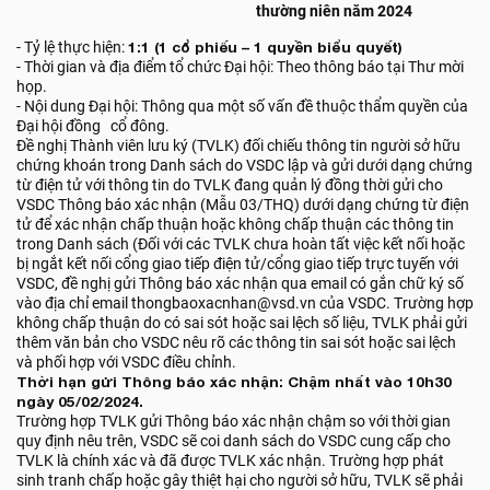
thường niên năm 2024
- Tỷ lệ thực hiện:
1:1 (1 cổ phiếu – 1 quyền biểu quyết)
- Thời gian và địa điểm tổ chức Đại hội: Theo thông báo tại Thư mời
họp.
- Nội dung Đại hội: Thông qua một số vấn đề thuộc thẩm quyền của
Đại hội đồng cổ đông.
Đề nghị Thành viên lưu ký (TVLK) đối chiếu thông tin người sở hữu
chứng khoán trong Danh sách do VSDC lập và gửi dưới dạng chứng
từ điện tử với thông tin do TVLK đang quản lý đồng thời gửi cho
VSDC Thông báo xác nhận (Mẫu 03/THQ) dưới dạng chứng từ điện
tử để xác nhận chấp thuận hoặc không chấp thuận các thông tin
trong Danh sách (Đối với các TVLK chưa hoàn tất việc kết nối hoặc
bị ngắt kết nối cổng giao tiếp điện tử/cổng giao tiếp trực tuyến với
VSDC, đề nghị gửi Thông báo xác nhận qua email có gắn chữ ký số
vào địa chỉ email thongbaoxacnhan@vsd.vn của VSDC. Trường hợp
không chấp thuận do có sai sót hoặc sai lệch số liệu, TVLK phải gửi
thêm văn bản cho VSDC nêu rõ các thông tin sai sót hoặc sai lệch
và phối hợp với VSDC điều chỉnh.
Thời hạn gửi Thông báo xác nhận: Chậm nhất vào 10h30
ngày 05/02/2024.
Trường hợp TVLK gửi Thông báo xác nhận chậm so với thời gian
quy định nêu trên, VSDC sẽ coi danh sách do VSDC cung cấp cho
TVLK là chính xác và đã được TVLK xác nhận. Trường hợp phát
sinh tranh chấp hoặc gây thiệt hại cho người sở hữu, TVLK sẽ phải