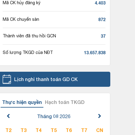
4.403
Mã CK hủy đăng ký
872
Mã CK chuyển sàn
37
Thành viên đã thu hồi GCN
13.657.838
Số lượng TKGD của NĐT
Lịch nghỉ thanh toán GD CK
Thực hiện quyền
Hạch toán TKGD
Tháng 08
2026
T2
T3
T4
T5
T6
T7
CN