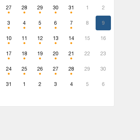
27
28
29
30
31
1
2
3
4
5
6
7
8
9
10
11
12
13
14
15
16
17
18
19
20
21
22
23
24
25
26
27
28
29
30
31
1
2
3
4
5
6