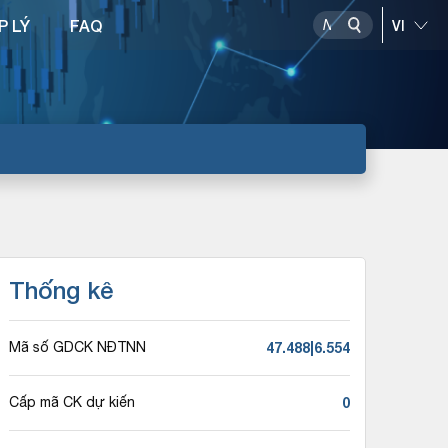
P LÝ
FAQ
Thống kê
47.488|6.554
Mã số GDCK NĐTNN
0
Cấp mã CK dự kiến