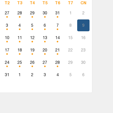
T2
T3
T4
T5
T6
T7
CN
27
28
29
30
31
1
2
3
4
5
6
7
8
9
10
11
12
13
14
15
16
17
18
19
20
21
22
23
24
25
26
27
28
29
30
31
1
2
3
4
5
6