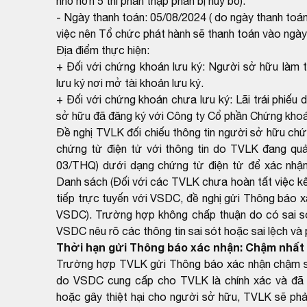
nhỏ hơn 5 thì phần thập phân bị hủy bỏ).
- Ngày thanh toán: 05/08/2024 ( do ngày thanh toán
việc nên Tổ chức phát hành sẽ thanh toán vào ngày 
Địa điểm thực hiện:
+ Đối với chứng khoán lưu ký: Người sở hữu làm th
lưu ký nơi mở tài khoản lưu ký.
+ Đối với chứng khoán chưa lưu ký: Lãi trái phiếu
sở hữu đã đăng ký với Công ty Cổ phần Chứng kho
Đề nghị TVLK đối chiếu thông tin người sở hữu ch
chứng từ điện tử với thông tin do TVLK đang qu
03/THQ) dưới dạng chứng từ điện tử để xác nhận
Danh sách (Đối với các TVLK chưa hoàn tất việc kết
tiếp trực tuyến với VSDC, đề nghị gửi Thông báo x
VSDC). Trường hợp không chấp thuận do có sai sót
VSDC nêu rõ các thông tin sai sót hoặc sai lệch và
Thời hạn gửi Thông báo xác nhận: Chậm nhất 
Trường hợp TVLK gửi Thông báo xác nhận chậm so 
do VSDC cung cấp cho TVLK là chính xác và đã 
hoặc gây thiệt hại cho người sở hữu, TVLK sẽ phải