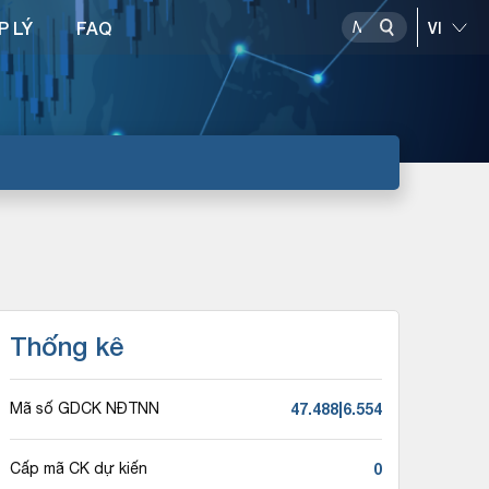
P LÝ
FAQ
Thống kê
47.488|6.554
Mã số GDCK NĐTNN
0
Cấp mã CK dự kiến