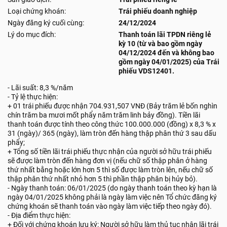
Loại chứng khoán:
Trái phiếu doanh nghiệp
Ngày đăng ký cuối cùng:
24/12/2024
Lý do mục đích:
Thanh toán lãi TPDN riêng lẻ
kỳ 10 (từ và bao gồm ngày
04/12/2024 đến và không bao
gồm ngày 04/01/2025) của Trái
phiếu VDS12401.
- Lãi suất: 8,3 %/năm
- Tỷ lệ thực hiện:
+ 01 trái phiếu được nhận 704.931,507 VNĐ (Bảy trăm lẻ bốn nghìn
chín trăm ba mươi mốt phẩy năm trăm linh bảy đồng). Tiền lãi
thanh toán được tính theo công thức 100.000.000 (đồng) x 8,3 % x
31 (ngày)/ 365 (ngày), làm tròn đến hàng thập phân thứ 3 sau dấu
phẩy;
+ Tổng số tiền lãi trái phiếu thực nhận của người sở hữu trái phiếu
sẽ được làm tròn đến hàng đơn vị (nếu chữ số thập phân ở hàng
thứ nhất bằng hoặc lớn hơn 5 thì số được làm tròn lên, nếu chữ số
thập phân thứ nhất nhỏ hơn 5 thì phần thập phân bị hủy bỏ).
- Ngày thanh toán: 06/01/2025 (do ngày thanh toán theo kỳ hạn là
ngày 04/01/2025 không phải là ngày làm việc nên Tổ chức đăng ký
chứng khoán sẽ thanh toán vào ngày làm việc tiếp theo ngày đó).
- Địa điểm thực hiện:
+ Đối với chứng khoán lưu ký: Người sở hữu làm thủ tục nhận lãi trái