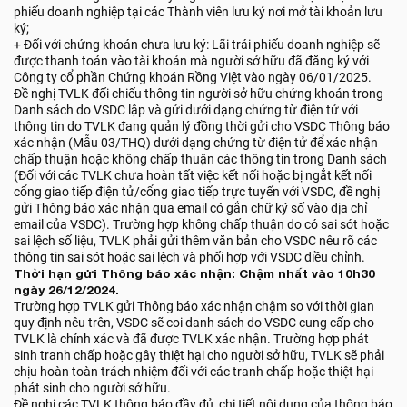
phiếu doanh nghiệp tại các Thành viên lưu ký nơi mở tài khoản lưu
ký;
+ Đối với chứng khoán chưa lưu ký: Lãi trái phiếu doanh nghiệp sẽ
được thanh toán vào tài khoản mà người sở hữu đã đăng ký với
Công ty cổ phần Chứng khoán Rồng Việt vào ngày 06/01/2025.
Đề nghị TVLK đối chiếu thông tin người sở hữu chứng khoán trong
Danh sách do VSDC lập và gửi dưới dạng chứng từ điện tử với
thông tin do TVLK đang quản lý đồng thời gửi cho VSDC Thông báo
xác nhận (Mẫu 03/THQ) dưới dạng chứng từ điện tử để xác nhận
chấp thuận hoặc không chấp thuận các thông tin trong Danh sách
(Đối với các TVLK chưa hoàn tất việc kết nối hoặc bị ngắt kết nối
cổng giao tiếp điện tử/cổng giao tiếp trực tuyến với VSDC, đề nghị
gửi Thông báo xác nhận qua email có gắn chữ ký số vào địa chỉ
email của VSDC). Trường hợp không chấp thuận do có sai sót hoặc
sai lệch số liệu, TVLK phải gửi thêm văn bản cho VSDC nêu rõ các
thông tin sai sót hoặc sai lệch và phối hợp với VSDC điều chỉnh.
Thời hạn gửi Thông báo xác nhận: Chậm nhất vào 10h30
ngày 26/12/2024.
Trường hợp TVLK gửi Thông báo xác nhận chậm so với thời gian
quy định nêu trên, VSDC sẽ coi danh sách do VSDC cung cấp cho
TVLK là chính xác và đã được TVLK xác nhận. Trường hợp phát
sinh tranh chấp hoặc gây thiệt hại cho người sở hữu, TVLK sẽ phải
chịu hoàn toàn trách nhiệm đối với các tranh chấp hoặc thiệt hại
phát sinh cho người sở hữu.
Đề nghị các TVLK thông báo đầy đủ, chi tiết nội dung của thông báo