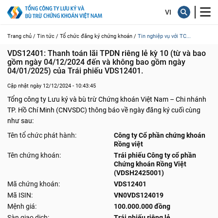
Trang chủ /
Tin tức /
Tổ chức đăng ký chứng khoán /
Tin nghiệp vụ với TC...
VDS12401: Thanh toán lãi TPDN riêng lẻ kỳ 10 (từ và bao 
gồm ngày 04/12/2024 đến và không bao gồm ngày 
04/01/2025) của Trái phiếu VDS12401.
Cập nhật ngày 12/12/2024 - 10:43:45
Tổng công ty Lưu ký và bù trừ Chứng khoán Việt Nam – Chi nhánh
TP. Hồ Chí Minh (CNVSDC) thông báo về ngày đăng ký cuối cùng
như sau:
Tên tổ chức phát hành:
Công ty Cổ phần chứng khoán
Rồng việt
Tên chứng khoán:
Trái phiếu Công ty cổ phần
Chứng khoán Rồng Việt
(VDSH2425001)
Mã chứng khoán:
VDS12401
Mã ISIN:
VN0VDS124019
Mệnh giá:
100.000.000 đồng
Sàn giao dịch:
Trái phiếu riêng lẻ