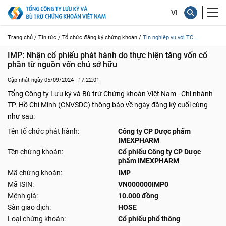
Trang chủ /
Tin tức /
Tổ chức đăng ký chứng khoán /
Tin nghiệp vụ với TC...
IMP: Nhận cổ phiếu phát hành do thực hiện tăng vốn cổ 
phần từ nguồn vốn chủ sở hữu
Cập nhật ngày 05/09/2024 - 17:22:01
Tổng Công ty Lưu ký và Bù trừ Chứng khoán Việt Nam - Chi nhánh
TP. Hồ Chí Minh (CNVSDC) thông báo về ngày đăng ký cuối cùng
như sau:
Tên tổ chức phát hành:
Công ty CP Dược phẩm
IMEXPHARM
Tên chứng khoán:
Cổ phiếu Công ty CP Dược
phẩm IMEXPHARM
Mã chứng khoán:
IMP
Mã ISIN:
VN000000IMP0
Mệnh giá:
10.000 đồng
Sàn giao dịch:
HOSE
Loại chứng khoán:
Cổ phiếu phổ thông