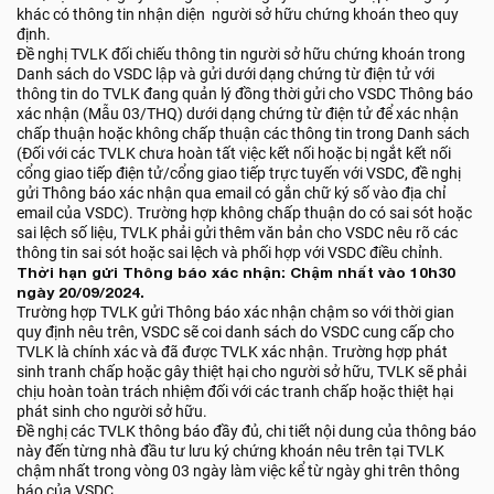
khác có thông tin nhận diện người sở hữu chứng khoán theo quy
định.
Đề nghị TVLK đối chiếu thông tin người sở hữu chứng khoán trong
Danh sách do VSDC lập và gửi dưới dạng chứng từ điện tử với
thông tin do TVLK đang quản lý đồng thời gửi cho VSDC Thông báo
xác nhận (Mẫu 03/THQ) dưới dạng chứng từ điện tử để xác nhận
chấp thuận hoặc không chấp thuận các thông tin trong Danh sách
(Đối với các TVLK chưa hoàn tất việc kết nối hoặc bị ngắt kết nối
cổng giao tiếp điện tử/cổng giao tiếp trực tuyến với VSDC, đề nghị
gửi Thông báo xác nhận qua email có gắn chữ ký số vào địa chỉ
email của VSDC). Trường hợp không chấp thuận do có sai sót hoặc
sai lệch số liệu, TVLK phải gửi thêm văn bản cho VSDC nêu rõ các
thông tin sai sót hoặc sai lệch và phối hợp với VSDC điều chỉnh.
Thời hạn gửi Thông báo xác nhận: Chậm nhất vào 10h30
ngày 20/09/2024.
Trường hợp TVLK gửi Thông báo xác nhận chậm so với thời gian
quy định nêu trên, VSDC sẽ coi danh sách do VSDC cung cấp cho
TVLK là chính xác và đã được TVLK xác nhận. Trường hợp phát
sinh tranh chấp hoặc gây thiệt hại cho người sở hữu, TVLK sẽ phải
chịu hoàn toàn trách nhiệm đối với các tranh chấp hoặc thiệt hại
phát sinh cho người sở hữu.
Đề nghị các TVLK thông báo đầy đủ, chi tiết nội dung của thông báo
này đến từng nhà đầu tư lưu ký chứng khoán nêu trên tại TVLK
chậm nhất trong vòng 03 ngày làm việc kể từ ngày ghi trên thông
báo của VSDC.