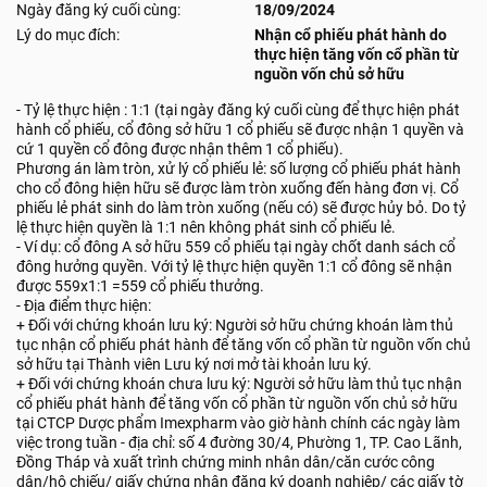
Ngày đăng ký cuối cùng:
18/09/2024
Lý do mục đích:
Nhận cổ phiếu phát hành do
thực hiện tăng vốn cổ phần từ
nguồn vốn chủ sở hữu
- Tỷ lệ thực hiện : 1:1 (tại ngày đăng ký cuối cùng để thực hiện phát
hành cổ phiếu, cổ đông sở hữu 1 cổ phiếu sẽ được nhận 1 quyền và
cứ 1 quyền cổ đông được nhận thêm 1 cổ phiếu).
Phương án làm tròn, xử lý cổ phiếu lẻ: số lượng cổ phiếu phát hành
cho cổ đông hiện hữu sẽ được làm tròn xuống đến hàng đơn vị. Cổ
phiếu lẻ phát sinh do làm tròn xuống (nếu có) sẽ được hủy bỏ. Do tỷ
lệ thực hiện quyền là 1:1 nên không phát sinh cổ phiếu lẻ.
- Ví dụ: cổ đông A sở hữu 559 cổ phiếu tại ngày chốt danh sách cổ
đông hưởng quyền. Với tỷ lệ thực hiện quyền 1:1 cổ đông sẽ nhận
được 559x1:1 =559 cổ phiếu thưởng.
- Địa điểm thực hiện:
+ Đối với chứng khoán lưu ký: Người sở hữu chứng khoán làm thủ
tục nhận cổ phiếu phát hành để tăng vốn cổ phần từ nguồn vốn chủ
sở hữu tại Thành viên Lưu ký nơi mở tài khoản lưu ký.
+ Đối với chứng khoán chưa lưu ký: Người sở hữu làm thủ tục nhận
cổ phiếu phát hành để tăng vốn cổ phần từ nguồn vốn chủ sở hữu
tại CTCP Dược phẩm Imexpharm vào giờ hành chính các ngày làm
việc trong tuần - địa chỉ: số 4 đường 30/4, Phường 1, TP. Cao Lãnh,
Đồng Tháp và xuất trình chứng minh nhân dân/căn cước công
dân/hộ chiếu/ giấy chứng nhận đăng ký doanh nghiệp/ các giấy tờ