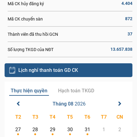
4.404
Mã CK hủy đăng ký
872
Mã CK chuyển sàn
37
Thành viên đã thu hồi GCN
13.657.838
Số lượng TKGD của NĐT
Lịch nghỉ thanh toán GD CK
Thực hiện quyền
Hạch toán TKGD
Tháng 08
2026
T2
T3
T4
T5
T6
T7
CN
27
28
29
30
31
1
2