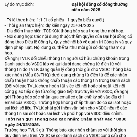
Lý do mục đích:
Đại hội đồng cổ đông thường
niên năm 2025
- Tỷ lệ thực hiện: 1:1 (1 cổ phiếu - 1 quyền biểu quyết)
- Thời gian thực hiện: dự kiến ngày 25/04/2025
- Địa điểm thực hiện: TCĐKCK thông báo sau trong thư mời họp.
- Nội dung họp: Các nội dung thuộc thẩm quyền của Đại hội đồng cổ
đông theo Điều lệ Công ty, Quy chế nội bộ về quản trị Công ty và quy
định pháp luật. Nội dung cụ thể tại thư mời gửi cổ đông tham dự
họp.
Đề nghị TVLK đối chiếu thông tin người sở hữu chứng khoán trong
Danh sách do VSDC lập và gửi dưới dạng chứng từ điện tử với
thông tin do TVLK đang quản lý đồng thời gửi cho VSDC Thông báo
xác nhận (Mẫu 03/THQ) dưới dạng chứng từ điện tử để xác nhận
chấp thuận hoặc không chấp thuận các thông tin trong Danh sách
(Đối với các TVLK chưa hoàn tất việc kết nối hoặc bị ngắt kết nối
cổng giao tiếp điện tử/cổng giao tiếp trực tuyến với VSDC, đề nghị
gửi Thông báo xác nhận qua email có gắn chữ ký số vào địa chỉ
email của VSDC). Trường hợp không chấp thuận do có sai sót hoặc
sai lệch số liệu, TVLK phải gửi thêm văn bản cho VSDC nêu rõ các
thông tin sai sót hoặc sai lệch và phối hợp với VSDC điều chỉnh.
Thời hạn gửi Thông báo xác nhận: Chậm nhất vào 10h30
ngày 24/03/2025.
Trường hợp TVLK gửi Thông báo xác nhận chậm so với thời gian
quy định nêu trên, VSDC sẽ coi danh sách do VSDC cung cấp cho