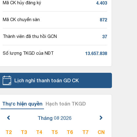
4.403
Mã CK hủy đăng ký
872
Mã CK chuyển sàn
37
Thành viên đã thu hồi GCN
13.657.838
Số lượng TKGD của NĐT
Lịch nghỉ thanh toán GD CK
Thực hiện quyền
Hạch toán TKGD
Tháng 08
2026
T2
T3
T4
T5
T6
T7
CN