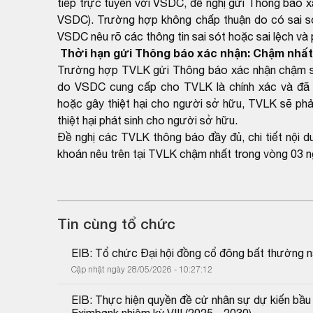
tiếp trực tuyến với VSDC, đề nghị gửi Thông báo x
VSDC). Trường hợp không chấp thuận do có sai sót
VSDC nêu rõ các thông tin sai sót hoặc sai lệch và
Thời hạn gửi Thông báo xác nhận: Chậm nhất 
Trường hợp TVLK gửi Thông báo xác nhận chậm so 
do VSDC cung cấp cho TVLK là chính xác và đã 
hoặc gây thiệt hại cho người sở hữu, TVLK sẽ phải
thiệt hại phát sinh cho người sở hữu.
Đề nghị các TVLK thông báo đầy đủ, chi tiết nội 
khoán nêu trên tại TVLK chậm nhất trong vòng 03 n
Tin cùng tổ chức
EIB: Tổ chức Đại hội đồng cổ đông bất thường 
Cập nhật ngày 28/05/2026 - 10:27:12
EIB: Thực hiện quyền đề cử nhân sự dự kiến bầu
Eximbank nhiệm kỳ VIII (2025 - 2030)