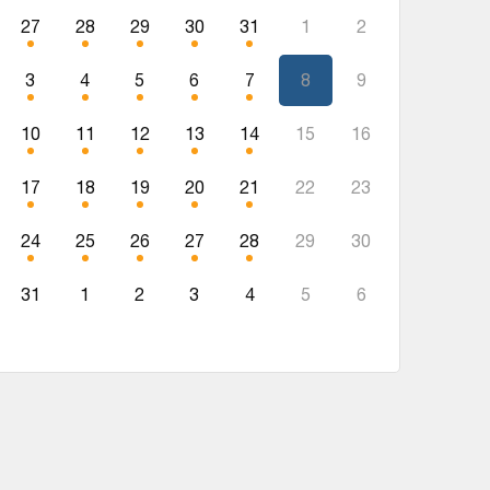
27
28
29
30
31
1
2
3
4
5
6
7
8
9
10
11
12
13
14
15
16
17
18
19
20
21
22
23
24
25
26
27
28
29
30
31
1
2
3
4
5
6