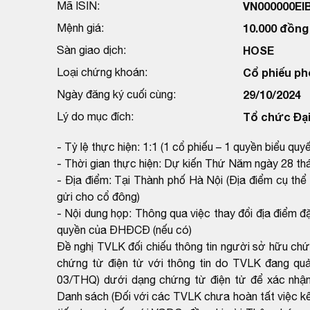
Mã ISIN:
VN000000EI
Mệnh giá:
10.000 đồng
Sàn giao dịch:
HOSE
Loại chứng khoán:
Cổ phiếu ph
Ngày đăng ký cuối cùng:
29/10/2024
Lý do mục đích:
Tổ chức Đại
- Tỷ lệ thực hiện: 1:1 (1 cổ phiếu – 1 quyền biểu quyế
- Thời gian thực hiện: Dự kiến Thứ Năm ngày 28 t
- Địa điểm: Tại Thành phố Hà Nội (Địa điểm cụ t
gửi cho cổ đông)
- Nội dung họp: Thông qua việc thay đổi địa điểm 
quyền của ĐHĐCĐ (nếu có)
Đề nghị TVLK đối chiếu thông tin người sở hữu ch
chứng từ điện tử với thông tin do TVLK đang qu
03/THQ) dưới dạng chứng từ điện tử để xác nhận
Danh sách (Đối với các TVLK chưa hoàn tất việc kết