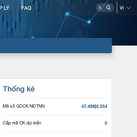
P LÝ
FAQ
Thống kê
47.488|6.554
Mã số GDCK NĐTNN
0
Cấp mã CK dự kiến