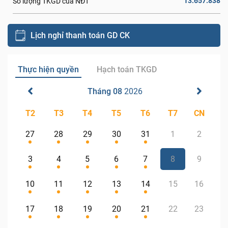
13.657.838
Số lượng TKGD của NĐT
Lịch nghỉ thanh toán GD CK
Thực hiện quyền
Hạch toán TKGD
Tháng 08
2026
T2
T3
T4
T5
T6
T7
CN
27
28
29
30
31
1
2
3
4
5
6
7
8
9
10
11
12
13
14
15
16
17
18
19
20
21
22
23