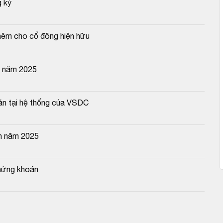
g ký
hêm cho cổ đông hiện hữu
g năm 2025
oán tại hệ thống của VSDC
n năm 2025
hứng khoán