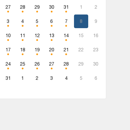
27
28
29
30
31
1
2
3
4
5
6
7
8
9
10
11
12
13
14
15
16
17
18
19
20
21
22
23
24
25
26
27
28
29
30
31
1
2
3
4
5
6