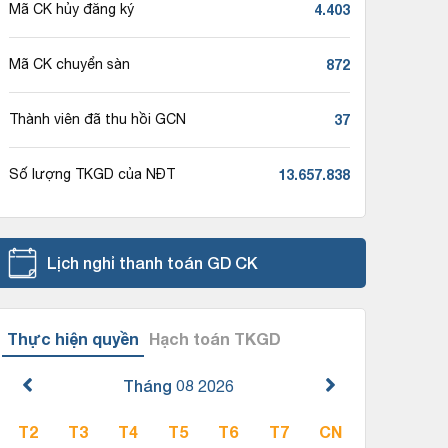
4.403
Mã CK hủy đăng ký
872
Mã CK chuyển sàn
37
Thành viên đã thu hồi GCN
13.657.838
Số lượng TKGD của NĐT
Lịch nghỉ thanh toán GD CK
Thực hiện quyền
Hạch toán TKGD
Tháng 08
2026
T2
T3
T4
T5
T6
T7
CN