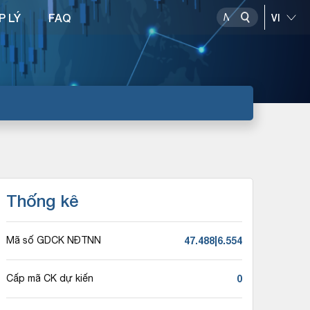
P LÝ
FAQ
Thống kê
47.488|6.554
Mã số GDCK NĐTNN
0
Cấp mã CK dự kiến