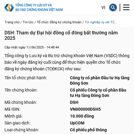
Trang chủ /
Tin tức /
Tổ chức đăng ký chứng khoán /
Tin nghiệp vụ với TC...
DSH: Tham dự Đại hội đồng cổ đông bất thường năm 
2025
Cập nhật ngày 11/06/2025 - 14:48:44
Tổng công ty Lưu ký và Bù trừ chứng khoán Việt Nam (VSDC) thông
báo về ngày đăng ký cuối cùng để thực hiện quyền cho Tổ chức
đăng ký chứng khoán (TCĐKCK) như sau:
Tên tổ chức phát hành:
Công ty cổ phần Đầu tư Hạ tầng
Đông Sơn
Tên chứng khoán:
Cổ phiếu Công ty cổ phần Đầu
tư Hạ tầng Đông Sơn
Mã chứng khoán:
DSH
Mã ISIN:
VN000000DSH5
Mệnh giá:
10.000 đồng
Sàn giao dịch:
UpCOM
Loại chứng khoán:
Cổ phiếu phổ thông