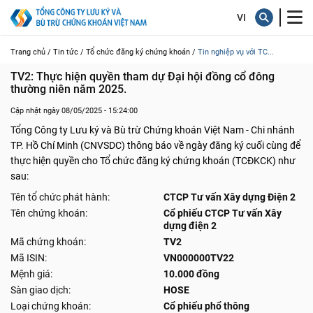
Trang chủ /
Tin tức /
Tổ chức đăng ký chứng khoán /
Tin nghiệp vụ với TC...
TV2: Thực hiện quyền tham dự Đại hội đồng cổ đông 
thường niên năm 2025.
Cập nhật ngày 08/05/2025 - 15:24:00
Tổng Công ty Lưu ký và Bù trừ Chứng khoán Việt Nam - Chi nhánh
TP. Hồ Chí Minh (CNVSDC) thông báo về ngày đăng ký cuối cùng để
thực hiện quyền cho Tổ chức đăng ký chứng khoán (TCĐKCK) như
sau:
Tên tổ chức phát hành:
CTCP Tư vấn Xây dựng Điện 2
Tên chứng khoán:
Cổ phiếu CTCP Tư vấn Xây
dựng điện 2
Mã chứng khoán:
TV2
Mã ISIN:
VN000000TV22
Mệnh giá:
10.000 đồng
Sàn giao dịch:
HOSE
Loại chứng khoán:
Cổ phiếu phổ thông