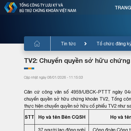
TRANG
Tin tức
Tổ chức đăng k
TV2: Chuyển quyền sở hữu chứng
Cập nhật ngày 08/01/2026 - 11:15:03
Căn cứ công văn số 4959/UBCK-PTTT ngày 04/
chuyển quyền sở hữu chứng khoán TV2, Tổng côn
thực hiện chuyển quyền sở hữu cổ phiếu TV2 như s
STT
Họ và tên Bên CQSH
Họ và tê
37 người lao động nghỉ
Công đoàn Công t