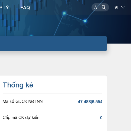
P LÝ
FAQ
Thống kê
47.488|6.554
Mã số GDCK NĐTNN
0
Cấp mã CK dự kiến