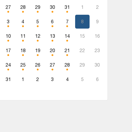
27
28
29
30
31
1
2
3
4
5
6
7
8
9
10
11
12
13
14
15
16
17
18
19
20
21
22
23
24
25
26
27
28
29
30
31
1
2
3
4
5
6