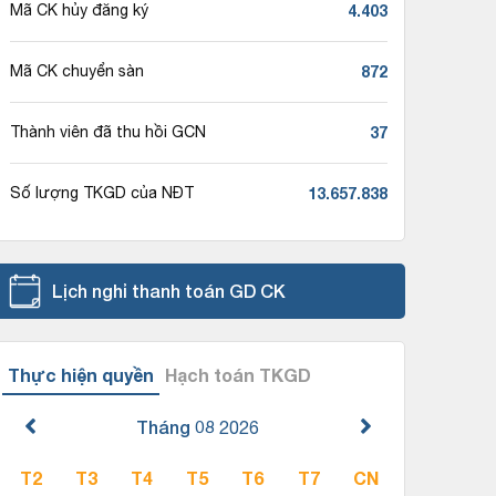
4.403
Mã CK hủy đăng ký
872
Mã CK chuyển sàn
37
Thành viên đã thu hồi GCN
13.657.838
Số lượng TKGD của NĐT
Lịch nghỉ thanh toán GD CK
Thực hiện quyền
Hạch toán TKGD
Tháng 08
2026
T2
T3
T4
T5
T6
T7
CN