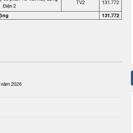
TV2
131.772
Điện 2
ộng
131.772
n năm 2026