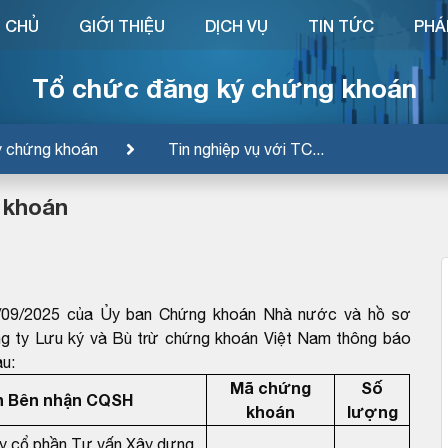
 CHỦ
GIỚI THIỆU
DỊCH VỤ
TIN TỨC
PHÁ
Tổ chức đăng ký chứng khoán
ý chứng khoán
Tin nghiệp vụ với TC...
 khoán
09/2025 của Ủy ban Chứng khoán Nhà nước và hồ sơ
g ty Lưu ký và Bù trừ chứng khoán Việt Nam thông báo
au:
Mã chứng
Số
n Bên nhận CQSH
khoán
lượng
y cổ phần Tư vấn Xây dựng