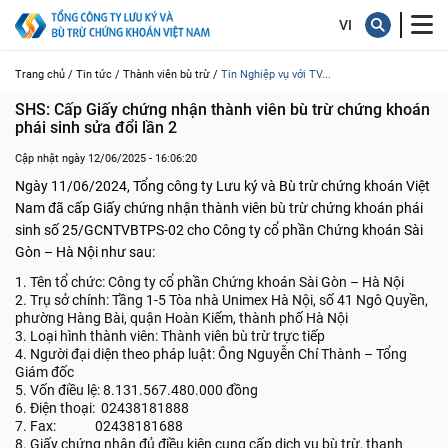
Trang chủ /
Tin tức /
Thành viên bù trừ /
Tin Nghiệp vụ với TV...
SHS: Cấp Giấy chứng nhận thành viên bù trừ chứng khoán 
phái sinh sửa đổi lần 2
Cập nhật ngày 12/06/2025 - 16:06:20
Ngày 11/06/2024, Tổng công ty Lưu ký và Bù trừ chứng khoán Việt
Nam đã cấp Giấy chứng nhận thành viên bù trừ chứng khoán phái
sinh số 25/GCNTVBTPS-02 cho Công ty cổ phần Chứng khoán Sài
Gòn – Hà Nội như sau:
1. Tên tổ chức: Công ty cổ phần Chứng khoán Sài Gòn – Hà Nội
2. Trụ sở chính: Tầng 1-5 Tòa nhà Unimex Hà Nội, số 41 Ngô Quyền,
phường Hàng Bài, quận Hoàn Kiếm, thành phố Hà Nội
3. Loại hình thành viên: Thành viên bù trừ trực tiếp
4. Người đại diện theo pháp luật: Ông Nguyễn Chí Thành – Tổng
Giám đốc
5. Vốn điều lệ: 8.131.567.480.000 đồng
6. Điện thoại: 02438181888
7. Fax: 02438181688
8. Giấy chứng nhận đủ điều kiện cung cấp dịch vụ bù trừ, thanh