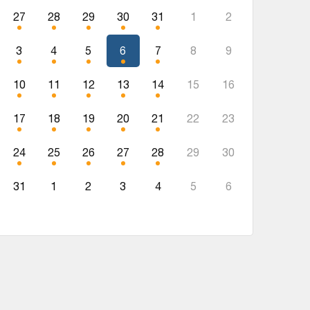
27
28
29
30
31
1
2
3
4
5
6
7
8
9
10
11
12
13
14
15
16
17
18
19
20
21
22
23
24
25
26
27
28
29
30
31
1
2
3
4
5
6