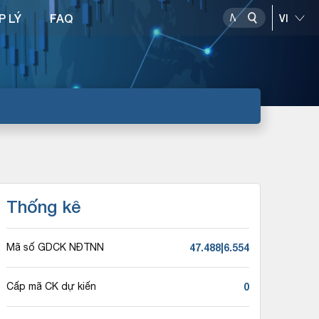
P LÝ
FAQ
Thống kê
47.488|6.554
Mã số GDCK NĐTNN
0
Cấp mã CK dự kiến