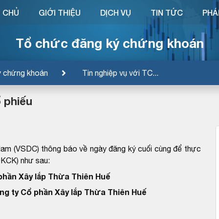
 CHỦ
GIỚI THIỆU
DỊCH VỤ
TIN TỨC
PHÁ
Tổ chức đăng ký chứng khoán
ý chứng khoán
Tin nghiệp vụ với TC...
 phiếu
Nam (VSDC) thông báo về ngày đăng ký cuối cùng để thực
ĐKCK) như sau:
phần Xây lắp Thừa Thiên Huế
ng ty Cổ phần Xây lắp Thừa Thiên Huế